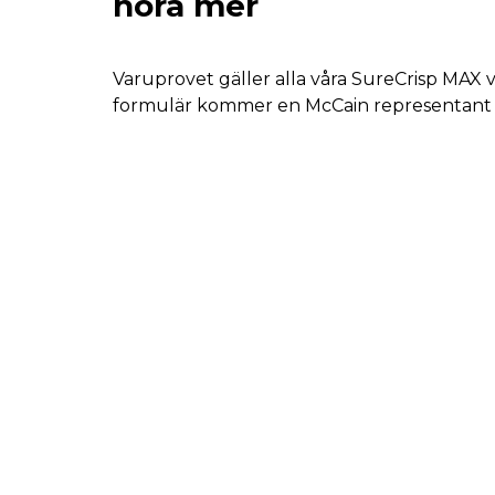
höra mer
Varuprovet gäller alla våra SureCrisp MAX var
formulär kommer en McCain representant a