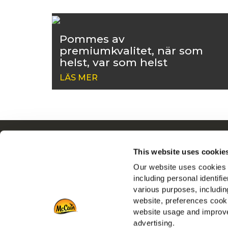
Pommes av
premiumkvalitet, när som
helst, var som helst
LÄS MER
Navigation
This website uses cookie
Produkter
D
Our website uses cookies a
Recept
including personal identifi
Varumärken
various purposes, including
Inspiration
website, preferences cooki
Downloads
website usage and improve
advertising.
Kontakta oss