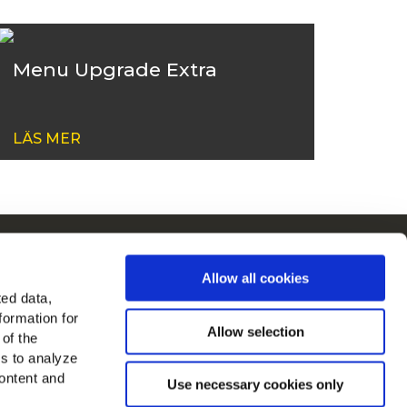
Menu Upgrade Extra
LÄS MER
ain i Europa
Allow all cookies
a alla länder
ted data,
formation for
 oss
Allow selection
 of the
es to analyze
ontent and
Use necessary cookies only