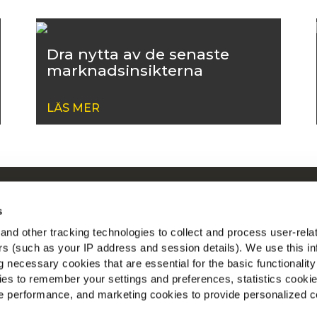
Dra nytta av de senaste
marknadsinsikterna
LÄS MER
Om McCain
McC
s
riven by Our Roots
Vis
nd other tracking technologies to collect and process user-rela
Jobb
ers (such as your IP address and session details). We use this in
Följ
FAQ
 necessary cookies that are essential for the basic functionality
es to remember your settings and preferences, statistics cooki
 performance, and marketing cookies to provide personalized c