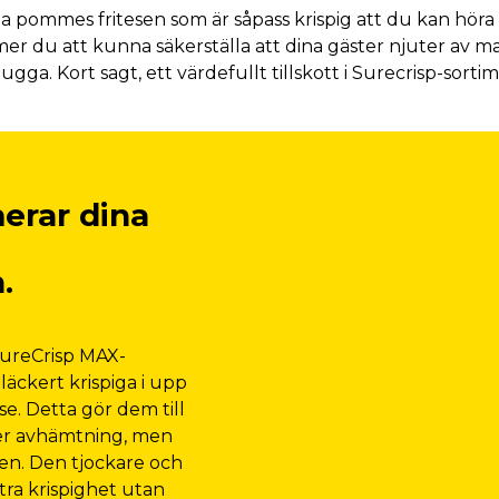
ga pommes fritesen som är såpass krispig att du kan hör
mer du att kunna säkerställa att dina gäster njuter av 
tugga. Kort sagt, ett värdefullt tillskott i Surecrisp-sorti
erar dina
.
SureCrisp MAX-
 läckert krispiga i upp
se. Detta gör dem till
ller avhämtning, men
den. Den tjockare och
xtra krispighet utan