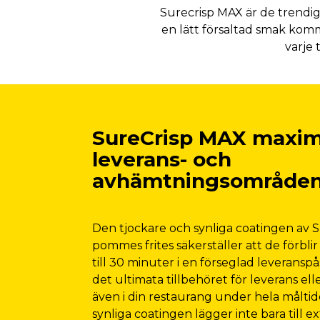
Surecrisp MAX är de trendi
en lätt försaltad smak kom
varje 
SureCrisp MAX maxim
leverans- och
avhämtningsområden
Den tjockare och synliga coatingen av 
pommes frites säkerställer att de förblir
till 30 minuter i en förseglad leveranspå
det ultimata tillbehöret för leverans e
även i din restaurang under hela målti
synliga coatingen lägger inte bara till e