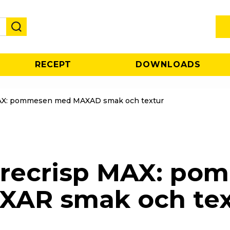
RECEPT
DOWNLOADS
AX: pommesen med MAXAD smak och textur
urecrisp MAX: po
XAR smak och tex