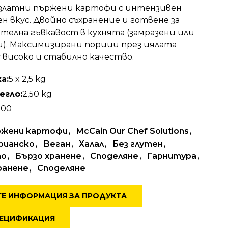
 златни пържени картофи с интензивен
н вкус. Двойно съхранение и готвене за
телна гъвкавост в кухнята (замразени или
и). Максимизирани порции през цялата
с високо и стабилно качество.
а:
5 x 2,5 kg
егло:
2,50 kg
000
жени картофи
McCain Our Chef Solutions
рианско
Веган
Халал
Без глутен
то
Бързо хранене
Споделяне
Гарнитура
ранене
Споделяне
Е ИНФОРМАЦИЯ ЗА ПРОДУКТА
ЕЦИФИКАЦИЯ