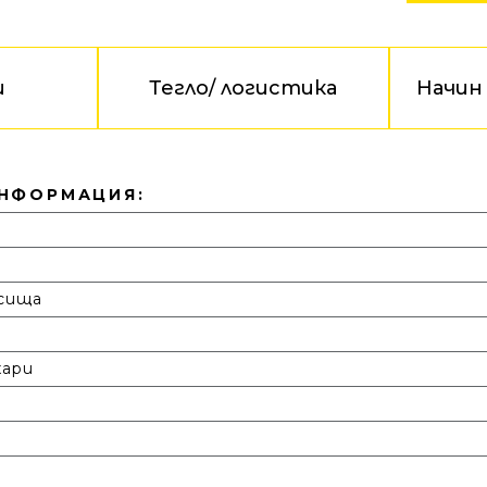
и
Тегло/ логистика
Начин
ИНФОРМАЦИЯ:
сища
хари