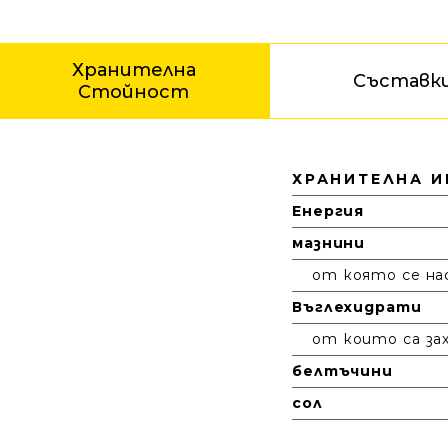
Хранителна
Съставк
Стойност
Хранителна Стойност
ХРАНИТЕЛНА 
Енергия
мазнини
от която се на
Въглехидрати
от които са за
белтъчини
сол