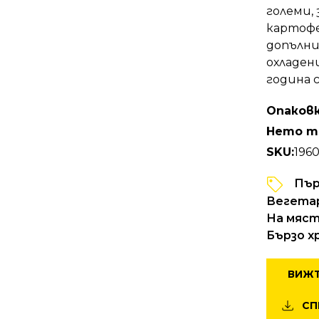
големи,
картофе
допълни
охладен
година 
Опаковк
Нето т
SKU:
196
Пър
Вегета
На мяс
Бързо х
ВИЖТ
СП