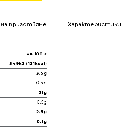
 на приготвяне
Характеристики
на 100 г
549kJ (131kcal)
3.5g
0.4g
21g
0.5g
2.5g
0.1g