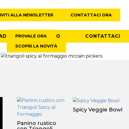
IVITI ALLA NEWSLETTER
CONTATTACI ORA
AD
PROVALE ORA
CHI SIAMO
CONTATTACI
SCOPRI LA NOVITÀ
Spicy Veggie Bowl
Panino rustico
con Triangoli