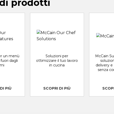
i prodotti
per un menù
Soluzioni per
McCain Su
fuori dagli
ottimizzare il tuo lavoro
soluzio
emi
in cucina
delivery 
senza co
DI PIÙ
SCOPRI DI PIÙ
SCOPR