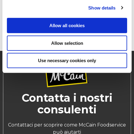
Show details
Dai vita al tuo menù e trasforma il
buon cibo in momenti memorabili
SCOPRI DI PIÙ
Allow all cookies
Allow selection
Use necessary cookies only
Contatta i nostri
consulenti
Contattaci per scoprire come McCain Foodservice
può aiutarti