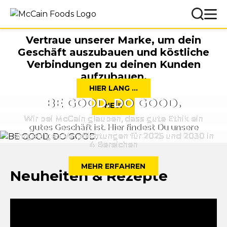
Vertraue unserer Marke, um dein
Geschäft auszubauen und köstliche
Verbindungen zu deinen Kunden
aufzubauen.
HIER LANG ...
BE GOOD. DO GOOD.
NEU!
Wir bei McCain glauben, dass gute Ethik ein
gutes Geschäft ist. Hier findest Du unsere
ehrgeizigen Verpflichtungen für 2025 und 2030 in
4 Bereichen
MEHR ERFAHREN
Neuheiten & Rezepte