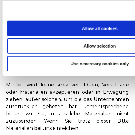
soll;
Gewinneinbußen;
12. vernünftigerweise erwartbarer Schäden, die
aus einem Verlust oder einer Verletzung
Allow all cookies
resultieren (rechtlich „Folgeschäden“ genannt);
13. verschiedener sonstiger Schäden und
Allow selection
Auslagen, die aus einem Verlust oder einer
Verletzung resultieren (rechtlich „Ersatz des
beiläufig entstandenen Schadens“ genannt).
Use necessary cookies only
Einreichungen
McCain wird keine kreativen Ideen, Vorschläge
oder Materialien akzeptieren oder in Erwägung
ziehen, außer solchen, um die das Unternehmen
ausdrücklich gebeten hat. Dementsprechend
bitten wir Sie, uns solche Materialien nicht
zuzusenden. Wenn Sie trotz dieser Bitte
Materialien bei uns einreichen,