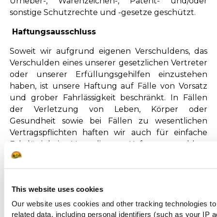
Urheber-, Warenzeichen-, Patent- und/oder
sonstige Schutzrechte und -gesetze geschützt.
Haftungsausschluss
Soweit wir aufgrund eigenen Verschuldens, das
Verschulden eines unserer gesetzlichen Vertreter
oder unserer Erfüllungsgehilfen einzustehen
haben, ist unsere Haftung auf Fälle von Vorsatz
und grober Fahrlässigkeit beschränkt. In Fällen
der Verletzung von Leben, Körper oder
Gesundheit sowie bei Fällen zu wesentlichen
Vertragspflichten haften wir auch für einfache
Fahrlässigkeit. Von diesem Haftungsausschluss
unberührt bleibt unsere Haftung nach dem
Produkthaftungsgesetz.
Dieser Haftungsausschluss gilt insbesondere –
This website uses cookies
jedoch nicht beschränkt auf – Schäden oder
Our website uses cookies and other tracking technologies to
Verletzungen, die durch Folgendes verursacht
related data, including personal identifiers (such as your IP