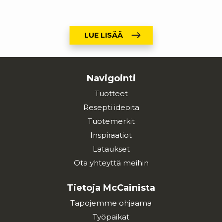
LUE LISÄÄ
Navigointi
Tuotteet
Resepti ideoita
Tuotemerkit
Inspiraatiot
Lataukset
Ota yhteyttä meihin
Tietoja McCainista
Tapojemme ohjaama
Työpaikat