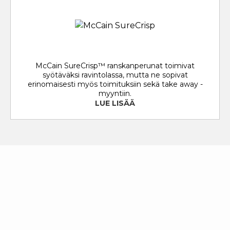
McCain SureCrisp™ ranskanperunat toimivat
syötäväksi ravintolassa, mutta ne sopivat
erinomaisesti myös toimituksiin sekä take away -
myyntiin.
LUE LISÄÄ