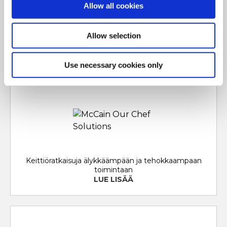
Allow all cookies
Brändi, joka pitää ruokalistasi elävänä trendikkäillä ja
helposti muokattavilla menuvaihtoehdoilla, jotka
Allow selection
saavat asiakkaasi innostumaan.
LUE LISÄÄ
Use necessary cookies only
Keittiöratkaisuja älykkäämpään ja tehokkaampaan
toimintaan
LUE LISÄÄ