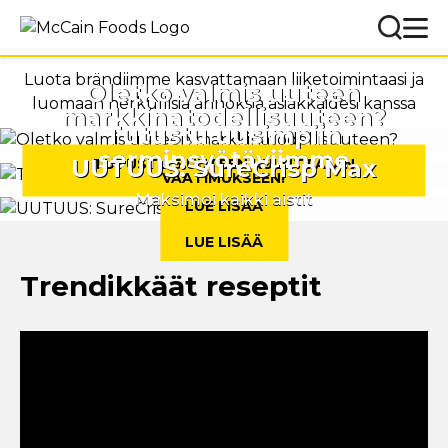
Luota brändiimme kasvattamaan liiketoimintaasi ja
Oletko valmis uuteen
luomaan herkullisia annoksia asiakkaidesi kanssa
markkinatodellisuuteen?
Tutustu uusimpiin
sorminsyötäviimme
UUTUUS: SureCrisp Max
TUTUSTU 5 UUTEEN KULUTTAJAN
VAATIMUKSEEN!
Maksimoi kaikki aistit
LUE LISÄÄ
LUE LISÄÄ
Trendikkäät reseptit