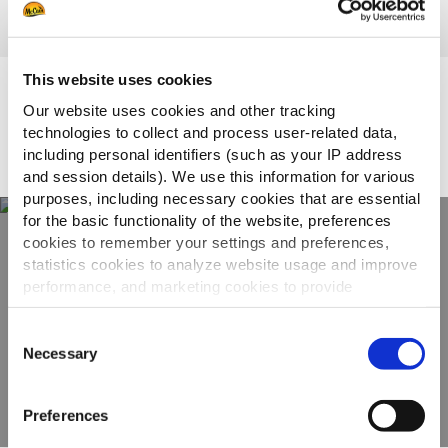
This website uses cookies
Eniten myyvät
Our website uses cookies and other tracking
technologies to collect and process user-related data,
including personal identifiers (such as your IP address
and session details). We use this information for various
purposes, including necessary cookies that are essential
for the basic functionality of the website, preferences
cookies to remember your settings and preferences,
statistics cookies to analyze website usage and improve
Näe koko
performance, and marketing cookies to provide
valikoimamme
personalized content and advertising.
Consent
By clicking 'Allow all cookies', you consent to the use of
Necessary
Selection
KATSO TUOTTEET
all cookies. If you'd like to customize your preferences,
you can do so by clicking the options below and selecting
Preferences
'Allow selection.'