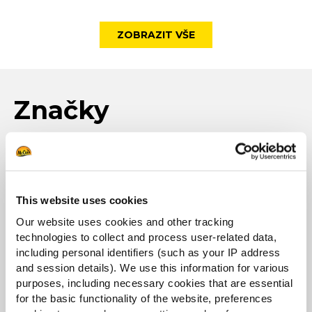
ZOBRAZIT VŠE
Značky
This website uses cookies
Our website uses cookies and other tracking
technologies to collect and process user-related data,
including personal identifiers (such as your IP address
Každodenní pochoutka s konstantně vysokou
and session details). We use this information for various
kvalitou
PŘEČTĚTE SI VÍCE
purposes, including necessary cookies that are essential
for the basic functionality of the website, preferences