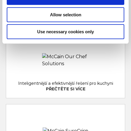
stylovost vašeho jídelního lístku, lze je snadno
přizpůsobit a vaši zákazníci se na ně budou doslova
těšit.
Allow selection
PŘEČTĚTE SI VÍCE
Use necessary cookies only
Inteligentnější a efektivnější řešení pro kuchyni
PŘEČTĚTE SI VÍCE