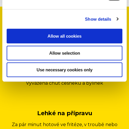
hranolky s hlubokým
Privacy Policy
and
Cookie Policy
.
vlnkováním a s výraznou
Show details
česnekovo-bylinkovou chutí,
neuvěřitelně křupavé na
Rustikální vzhled
povrchu a jemné uvnitř
Allow all cookies
Široké hranolky s hlubokým vlnkováním
Allow selection
Use necessary cookies only
Dokonale ochucené
Vyvážená chuť česneku a bylinek
Lehké na přípravu
Za pár minut hotové ve fritéze, v troubě nebo