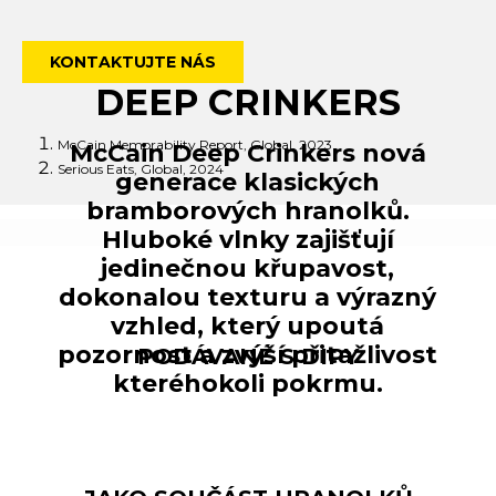
KONTAKTUJTE NÁS
DEEP CRINKERS
McCain Memorability Report, Global, 2023
McCain Deep Crinkers nová
Serious Eats, Global, 2024
generace klasických
bramborových hranolků.
Hluboké vlnky zajišťují
jedinečnou křupavost,
dokonalou texturu a výrazný
vzhled, který upoutá
pozornost a zvýší přitažlivost
PODÁVANÉ S DIPY
kteréhokoli pokrmu.