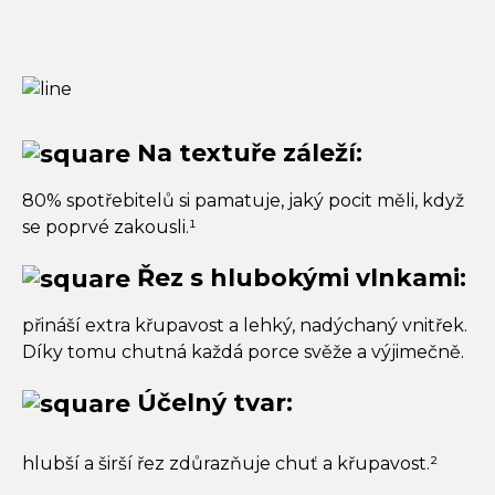
Na textuře záleží:
80% spotřebitelů si pamatuje, jaký pocit měli, když
se poprvé zakousli.¹
Řez s hlubokými vlnkami:
přináší extra křupavost a lehký, nadýchaný vnitřek.
Díky tomu chutná každá porce svěže a výjimečně.
Účelný tvar:
hlubší a širší řez zdůrazňuje chuť a křupavost.²