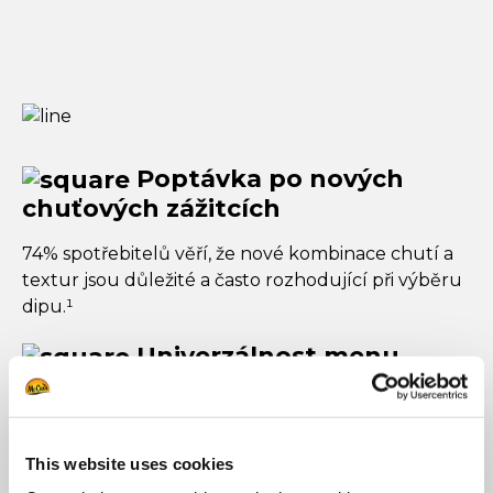
Poptávka po nových
chuťových zážitcích
74% spotřebitelů věří, že nové kombinace chutí a
textur jsou důležité a často rozhodující při výběru
dipu.¹
Univerzálnost menu
58% spotřebitelů by si hranolky zvolilo jako přílohu
k večeři a 64% by si je objednalo k obědu².
Hranolky tak stále patří k základním položkám
This website uses cookies
mnoho jídelních lístků.