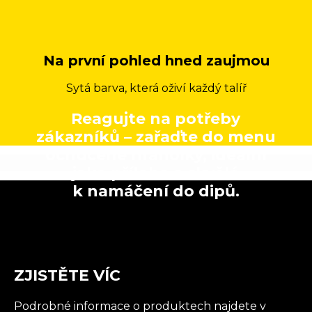
Na první pohled hned zaujmou
Sytá barva, která oživí každý talíř
Reagujte na potřeby
zákazníků – zařaďte do menu
ochucené hranolky, ideální
jako příloha a skvělé
k namáčení do dipů.
ZJISTĚTE VÍC
Podrobné informace o produktech najdete v