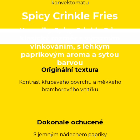
konvektomatu
Spicy Crinkle Fries
Hranolky Spicy Crinkle Fries
klasický rozměr s výrazným
vlnkováním, s lehkým
paprikovým aroma a sytou
barvou
Originální textura
Kontrast křupavého povrchu a měkkého
bramborového vnitřku
Dokonale ochucené
S jemným nádechem papriky