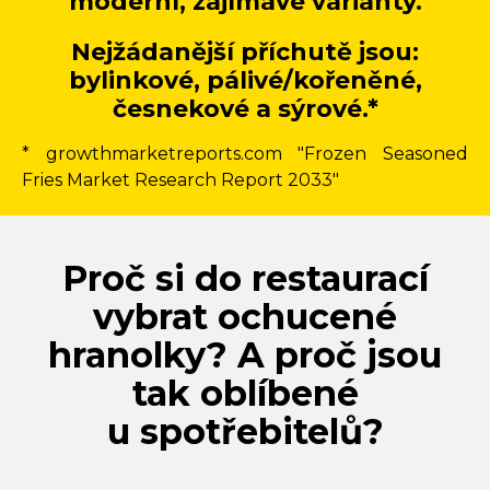
moderní, zajímavé varianty.
Nejžádanější příchutě jsou:
bylinkové, pálivé/kořeněné,
česnekové a sýrové.*
* growthmarketreports.com "Frozen Seasoned
Fries Market Research Report 2033"
Proč si do restaurací
vybrat ochucené
hranolky? A proč jsou
tak oblíbené
u spotřebitelů?