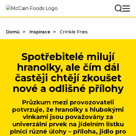
Domů
Inspirace
Crinkle Fries
Spotřebitelé milují
hranolky, ale čím dál
častěji chtějí zkoušet
nové a odlišné přílohy
Průzkum mezi provozovateli
potvrzuje, že hranolky s hlubokými
vlnkami jsou považovány za
univerzální prvek na jídelním lístku
plnící různé úlohy – příloha, jídlo pro