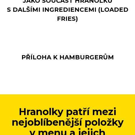
JAKO SOUČÁST HRANOLKŮ
S DALŠÍMI INGREDIENCEMI (LOADED
FRIES)
PŘÍLOHA K HAMBURGERŮM
Hranolky patří mezi
nejoblíbenější položky
v menu a jejich