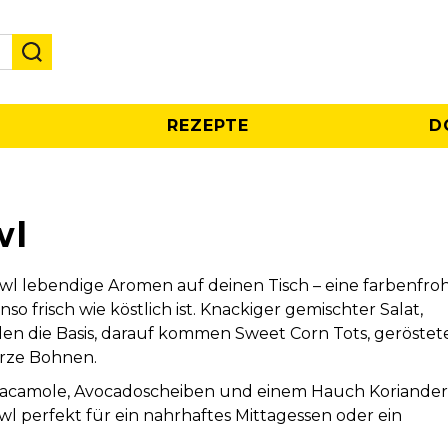
REZEPTE
D
wl
wl lebendige Aromen auf deinen Tisch – eine farbenfro
so frisch wie köstlich ist. Knackiger gemischter Salat,
en die Basis, darauf kommen Sweet Corn Tots, geröstet
arze Bohnen.
acamole, Avocadoscheiben und einem Hauch Koriander
Bowl perfekt für ein nahrhaftes Mittagessen oder ein