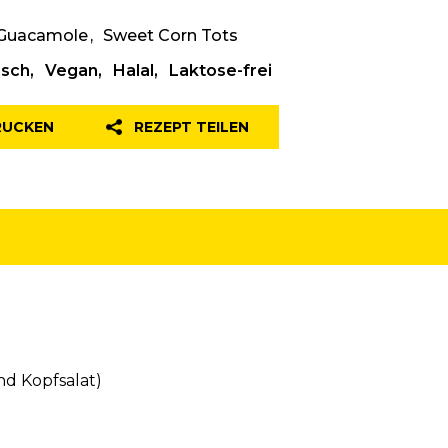
Guacamole
Sweet Corn Tots
isch
Vegan
Halal
Laktose-frei
RUCKEN
REZEPT TEILEN
nd Kopfsalat)