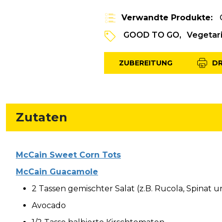
Verwandte Produkte:
GOOD TO GO
Vegetar
ZUBEREITUNG
D
Zutaten
McCain Sweet Corn Tots
McCain Guacamole
2 Tassen gemischter Salat (z.B. Rucola, Spinat u
Avocado