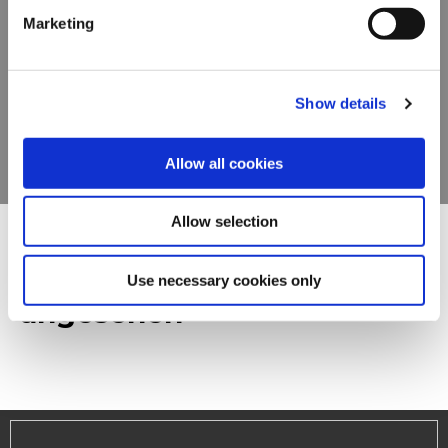
Marketing
Entdecken Sie unser
For additional information, you can view our
Global
Privacy Policy
and
Cookie Policy
.
gesamtes Sortiment
Show details
PRODUKTE ANSEHEN
Allow all cookies
Allow selection
Andere haben Folgendes
Use necessary cookies only
angesehen