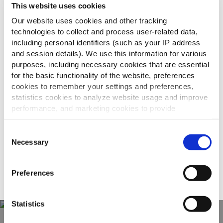
This website uses cookies
Our website uses cookies and other tracking
technologies to collect and process user-related data,
SureCrisp MAX 7/7
including personal identifiers (such as your IP address
and session details). We use this information for various
purposes, including necessary cookies that are essential
for the basic functionality of the website, preferences
cookies to remember your settings and preferences,
statistics cookies to analyze website usage and improve
Surecrisp Home Style Skin On
performance, and marketing cookies to provide
personalized content and advertising.
Consent
By clicking 'Allow all cookies', you consent to the use of
Necessary
Selection
all cookies. If you'd like to customize your preferences,
Surecrisp 6/6 Skin On
you can do so by clicking the options below and selecting
Preferences
'Allow selection.'
To learn more about our cookies, click on "Show details."
Statistics
You can withdraw or modify your consent at any time by
clicking on the "Cookies" link in the footer of the page.