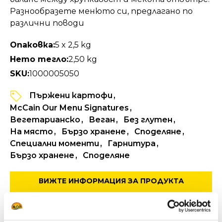
Разнообразете менюто си, предлагано по
различни поводи
Опаковка:
5 x 2,5 kg
Нето тегло:
2,50 kg
SKU:
1000005050
Пържени картофи
McCain Our Menu Signatures
Вегетарианско
Веган
Без глутен
На място
Бързо хранене
Споделяне
Специални моменти
Гарнитура
Бързо хранене
Споделяне
ВИЖТЕ ИНФОРМАЦИЯ ЗА ПРОДУКТА
СПЕЦИФИКАЦИЯ