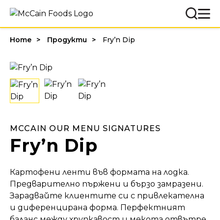
Home
Продукти
Fry’n Dip
MCCAIN OUR MENU SIGNATURES
Fry’n Dip
Картофени ленти във формата на лодка.
Предварително пържени и бързо замразени.
Зарадвайте клиентите си с привлекателна
и диференцирана форма. Перфектният
баланс между хрупкавост и мекота отвътре.