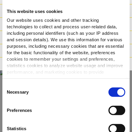
Хранителна Стойност
This website uses cookies
Our website uses cookies and other tracking
Съставки
technologies to collect and process user-related data,
including personal identifiers (such as your IP address
Тегло/ логистика
and session details). We use this information for various
purposes, including necessary cookies that are essential
Начин на приготвяне
for the basic functionality of the website, preferences
cookies to remember your settings and preferences,
Характеристики
statistics cookies to analyze website usage and improve
performance, and marketing cookies to provide
personalized content and advertising.
Consent
Открийте нашата
By clicking 'Allow all cookies', you consent to the use of
Necessary
Selection
all cookies. If you'd like to customize your preferences,
пълна гама
you can do so by clicking the options below and selecting
Preferences
'Allow selection.'
ВИЖТЕ ПРОДУКТИТЕ
To learn more about our cookies, click on "Show details."
Statistics
You can withdraw or modify your consent at any time by