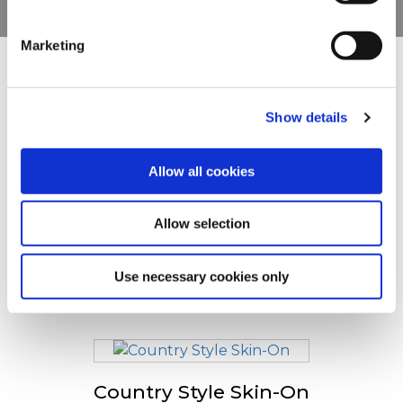
clicking on the "Cookies" link in the footer of the page.
Marketing
For additional information, you can view our
Global
Privacy Policy
and
Cookie Policy
.
Други разгледаха също
Show details
Crispers
Allow all cookies
Allow selection
Use necessary cookies only
Tradistyle Fries
Country Style Skin-On