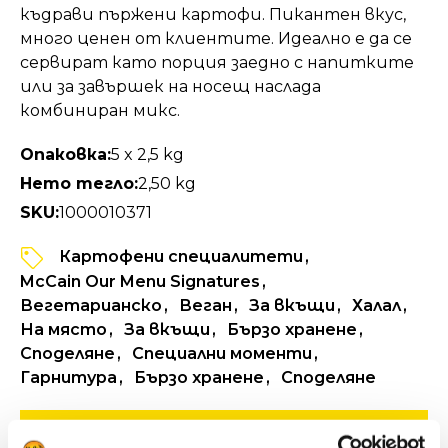
къдрави пържени картофи. Пикантен вкус,
много ценен от клиентите. Идеално е да се
сервират като порция заедно с напитките
или за завършек на носещ наслада
комбиниран микс.
Опаковка:
5 x 2,5 kg
Нето тегло:
2,50 kg
SKU:
1000010371
Картофени специалитети
McCain Our Menu Signatures
Вегетарианско
Веган
За вкъщи
Халал
На място
За вкъщи
Бързо хранене
Споделяне
Специални моменти
Гарнитура
Бързо хранене
Споделяне
ВИЖТЕ ИНФОРМАЦИЯ ЗА ПРОДУКТА