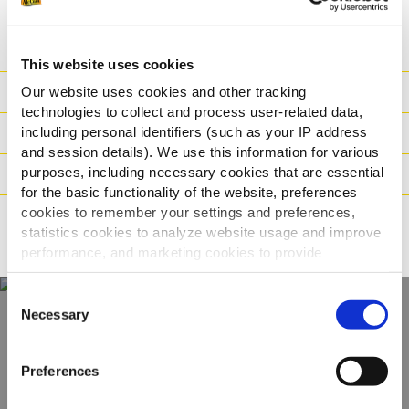
СПЕЦИФИКАЦИЯ
This website uses cookies
Хранителна Стойност
Our website uses cookies and other tracking
technologies to collect and process user-related data,
including personal identifiers (such as your IP address
Съставки
and session details). We use this information for various
purposes, including necessary cookies that are essential
Тегло/ логистика
for the basic functionality of the website, preferences
cookies to remember your settings and preferences,
Начин на приготвяне
statistics cookies to analyze website usage and improve
performance, and marketing cookies to provide
Характеристики
personalized content and advertising.
Consent
By clicking 'Allow all cookies', you consent to the use of
Necessary
Selection
all cookies. If you'd like to customize your preferences,
Открийте нашата
you can do so by clicking the options below and selecting
Preferences
пълна гама
'Allow selection.'