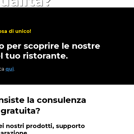
ualità?
sa di unico!
o per scoprire le nostre
l tuo ristorante.
cca
qui
.
nsiste la consulenza
gratuita?
i nostri prodotti, supporto
parazione.