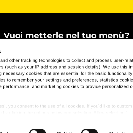
Vuoi metterle nel tuo menù?
opri dove trovare la novità del fuori casa per innovare il 
s
menù.
nd other tracking technologies to collect and process user-rela
Un consulente McCain ti contatterà senza impegno.
ers (such as your IP address and session details). We use this in
 necessary cookies that are essential for the basic functionality
es to remember your settings and preferences, statistics cooki
CONTATTACI
 performance, and marketing cookies to provide personalized c
ies', you consent to the use of all cookies. If you'd like to custo
 by clicking the options below and selecting 'Allow selection.'
okies, click on "Show details." You can withdraw or modify your
 su McCain
 "Cookies" link in the footer of the page.