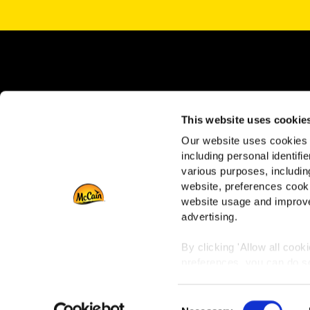
Sc
This website uses cookie
Our website uses cookies a
including personal identifi
various purposes, including
website, preferences cooki
website usage and improve
advertising.
By clicking 'Allow all cook
preferences, you can do so
To learn more about our co
Navigation
Tutto
Consent
any time by clicking on the