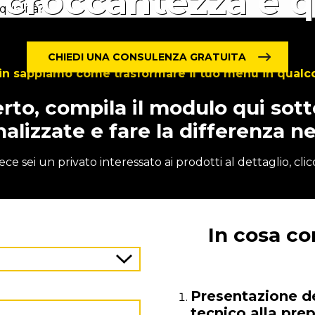
 croccantezza e q
CHIEDI UNA CONSULENZA GRATUITA
in sappiamo come trasformare il tuo menù in qualco
erto, compila il modulo qui sott
alizzate e fare la differenza ne
ece sei un privato interessato ai prodotti al dettaglio, cli
In cosa co
Presentazione de
tecnico alla pre