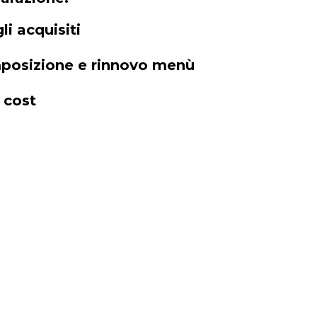
i acquisiti
mposizione e rinnovo menù
 cost