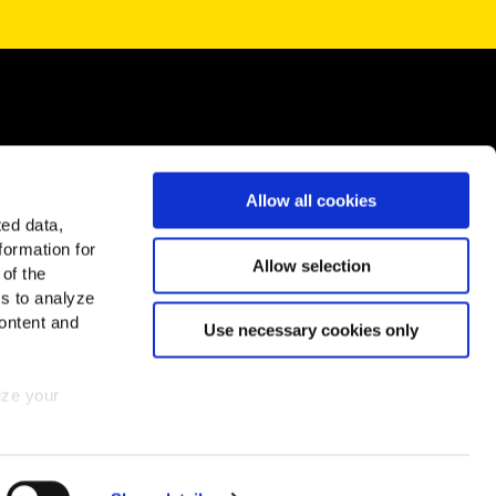
tuo
Allow all cookies
ted data,
formation for
Allow selection
 of the
es to analyze
ontent and
Use necessary cookies only
mize your
 consent at
McCain in Europa