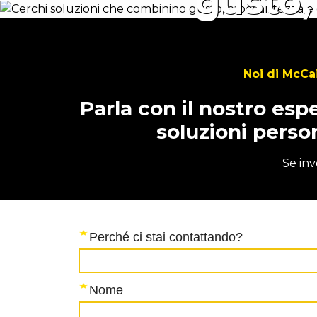
gusto,
Noi di McCa
Parla con il nostro esp
soluzioni person
Se inv