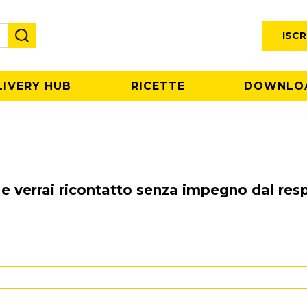
ISCR
LIVERY HUB
RICETTE
DOWNLO
ti e verrai ricontatto senza impegno dal re