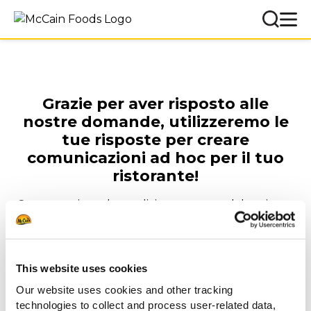
Grazie per aver risposto alle
nostre domande, utilizzeremo le
tue risposte per creare
comunicazioni ad hoc per il tuo
ristorante!
Ora prepariamo la spedizione e tra qualche giorno
riceverai la tua t-shirt firmata McCain all'indirizzo
indicato nel form.
This website uses cookies
Guarda anche queste
Our website uses cookies and other tracking
sezioni
technologies to collect and process user-related data,