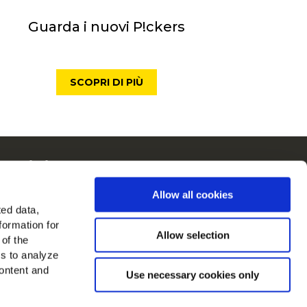
Guarda i nuovi P!ckers
SCOPRI DI PIÙ
McCain in Europa
Visualizza tutti i paesi
Allow all cookies
ted data,
rovaci su
formation for
Allow selection
 of the
es to analyze
ontent and
Use necessary cookies only