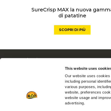
SureCrisp MAX la nuova gamm
di patatine
SCOPRI DI PIÙ
Navigation
Tutto
Prodotti
Dalle N
This website uses cookie
Ricette
Lavora 
Our website uses cookies a
Gamme
FAQ
including personal identifi
various purposes, including
Ispirazioni
Serviz
website, preferences cooki
Download
Vai al s
website usage and improve
Contattaci
advertising.
Vai al si