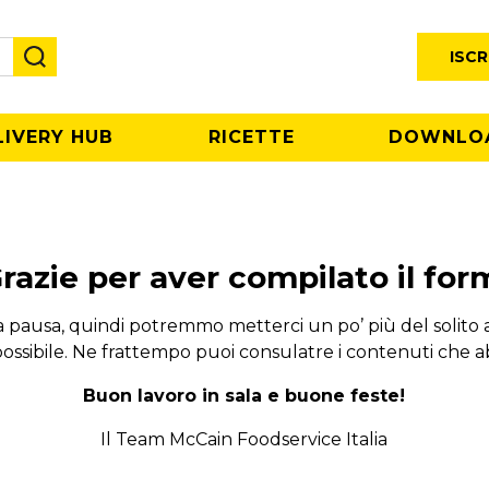
ISCR
LIVERY HUB
RICETTE
DOWNLO
razie per aver compilato il for
 pausa, quindi potremmo metterci un po’ più del solito a 
possibile. Ne frattempo puoi consulatre i contenuti che 
Buon lavoro in sala e buone feste!
Il Team McCain Foodservice Italia