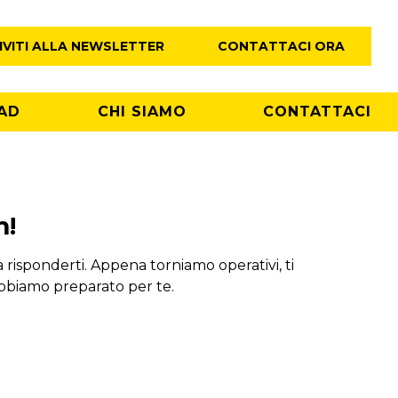
IVITI ALLA NEWSLETTER
CONTATTACI ORA
AD
CHI SIAMO
CONTATTACI
m!
risponderti. Appena torniamo operativi, ti
abbiamo preparato per te.