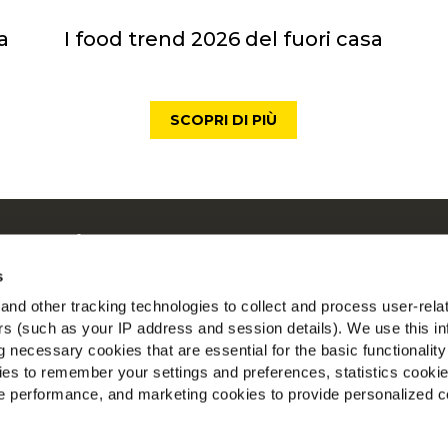
a
I food trend 2026 del fuori casa
SCOPRI DI PIÙ
 su McCain
ostre Radici il Nostro Impegno
s
con noi
nd other tracking technologies to collect and process user-rela
T
ers (such as your IP address and session details). We use this in
 necessary cookies that are essential for the basic functionality
io
es to remember your settings and preferences, statistics cooki
ito Corporate
 performance, and marketing cookies to provide personalized c
to Retail