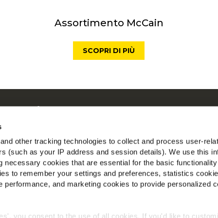
Assortimento McCain
SCOPRI DI PIÙ
 su McCain
ostre Radici il Nostro Impegno
s
con noi
nd other tracking technologies to collect and process user-rela
T
ers (such as your IP address and session details). We use this in
 necessary cookies that are essential for the basic functionality
io
es to remember your settings and preferences, statistics cooki
ito Corporate
 performance, and marketing cookies to provide personalized c
to Retail
ies', you consent to the use of all cookies. If you'd like to custo