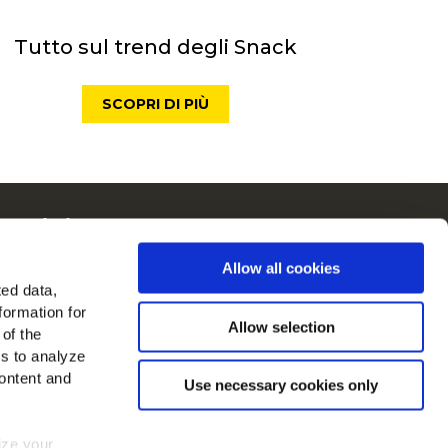
Tutto sul trend degli Snack
SCOPRI DI PIÙ
McCain in Europa
Visualizza tutti i paesi
Allow all cookies
ted data,
rovaci su
formation for
Allow selection
 of the
es to analyze
ontent and
Use necessary cookies only
mize your