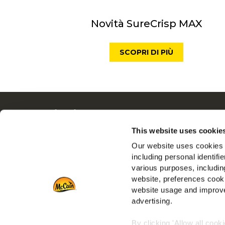
Novità SureCrisp MAX
SCOPRI DI PIÙ
Navigation
Tutto
Prodotti
Dalle N
This website uses cookie
Ricette
Lavora 
Our website uses cookies a
Gamme
FAQ
including personal identifi
various purposes, including
Ispirazioni
Serviz
website, preferences cooki
Download
Vai al s
website usage and improve
Contattaci
advertising.
Vai al si
By clicking 'Allow all cook