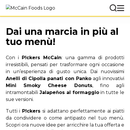
Dai una marcia in più al
tuo menù!
Con i
P!ckers McCain
: una gamma di prodotti
irresistibili, pensati per trasformare ogni occasione
in un’esperienza di gusto unica. Dai nuovissimi
Anelli di Cipolla panati con Panko
agli innovativi
Mini Smoky Cheese Donuts
, fino agli
intramontabili
Jalapeños al formaggio
in tutte le
sue versioni.
Tutti i
P!ckers
si adattano perfettamente ai piatti
da condividere o come antipasto nel tuo menù.
Scopri ora nuove idee per arricchire la tua offerta e