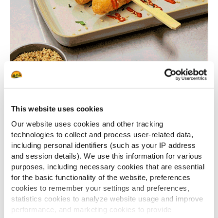
This website uses cookies
Our website uses cookies and other tracking
technologies to collect and process user-related data,
including personal identifiers (such as your IP address
and session details). We use this information for various
purposes, including necessary cookies that are essential
Sfoglia ora le idee di piatti
for the basic functionality of the website, preferences
firmati McCain P!ckers
cookies to remember your settings and preferences,
statistics cookies to analyze website usage and improve
performance, and marketing cookies to provide
Compila il form qui sotto per ricevere via email il