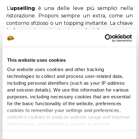
L’
upselling
è una delle leve più semplici nella
ristorazione. Proponi sempre un extra, come un
contorno sfizioso o un topping invitante. La chiave
è che queste aggiunte siano veloci da preparare e
molto redditizie. In caso di dubbio, affidati alla
tua
analisi del menu mix
!
Le
Patatine McCain Steakhouse
sono perfette in
This website uses cookies
questo senso: croccanti fuori,
morbide
dentro,
abbastanza golose da convincere i clienti ad
Our website uses cookies and other tracking
aggiungerle come contorno
technologies to collect and process user-related data,
al
loro
pasto
principale
.
including personal identifiers (such as your IP address
and session details). We use this information for various
Crea Menu Combinati e Proposte
purposes, including necessary cookies that are essential
for the basic functionality of the website, preferences
All-Inclusive
cookies to remember your settings and preferences,
statistics cookies to analyze website usage and improve
Le
formule “tutto compreso”
aiutano ad
performance, and marketing cookies to provide
aumentare lo scontrino medio senza forzare la
personalized content and advertising.
vendita. Un esempio? Menu burger
con
patatine
e
Consent