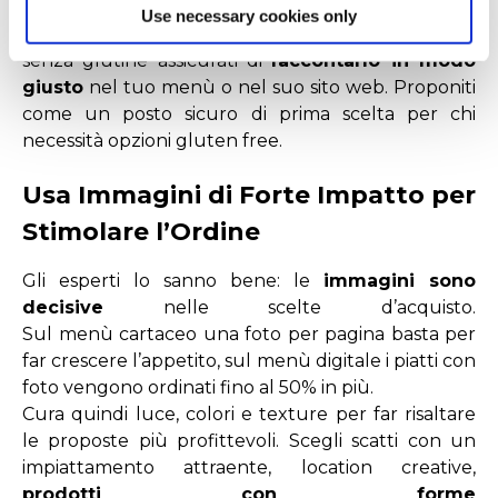
far percepire il
valore superiore
del prodotto.
Use necessary cookies only
Se, per esempio,
nella tua offerta ci sono
prodotti
senza glutine
assicurati di
raccontarlo in modo
giusto
nel tuo menù o nel suo sito web. Proponiti
come
un posto sicuro di
prima scelta per chi
necessità opzioni
gluten free.
Usa Immagini di Forte Impatto per
Stimolare l’Ordine
Gli esperti lo sanno bene: le
immagini sono
decisive
nelle scelte d’acquisto.
Sul
menù
cartaceo una foto per pagina basta per
far crescere l’appetito, sul
menù
digitale i piatti con
foto vengono ordinati fino al 50% in più.
Cura quindi luce, colori e texture per far risaltare
le proposte più profittevoli.
Scegli scatti con un
impiattamento attraente,
location creative,
prodotti con forme