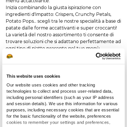
menù accattivante.
Inizia combinando la giusta ispirazione con
ingredienti d'impatto: Crispers, Crunchy Petals,
Potato Pops... scegli tra le nostre specialità a base di
patate dalle forme accattivanti e super croccanti!
La varietà del nostro assortimento ti consente di
trovare soluzioni che si adattano perfettamente ad
ogni tipo di piatto presente nel tuo menù.
GUARDA LE INSPIRATION
This website uses cookies
Our website uses cookies and other tracking
technologies to collect and process user-related data,
including personal identifiers (such as your IP address
Fai l'upgrade dei tuoi piatti
and session details). We use this information for various
I contorni a base di patate sono tra i più popolari, e
purposes, including necessary cookies that are essential
for the basic functionality of the website, preferences
lo sono per un buon motivo! Sono gustosi,
cookies to remember your settings and preferences,
piacciono a tutti e possono costituire una parte