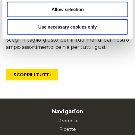
Metti al centro i tuoi contorni di
Allow selection
patate
Dai quell'effetto "wow" ai tuoi piatti, aggiungendo
Use necessary cookies only
prodotti innovativi sia nel gusto che nella forma.
Scegli il taglio giusto per il tuo menù dal nostro
ampio assortimento: ce n'è per tutti i gusti.
SCOPRILI TUTTI
Navigation
Prodotti
Ricette