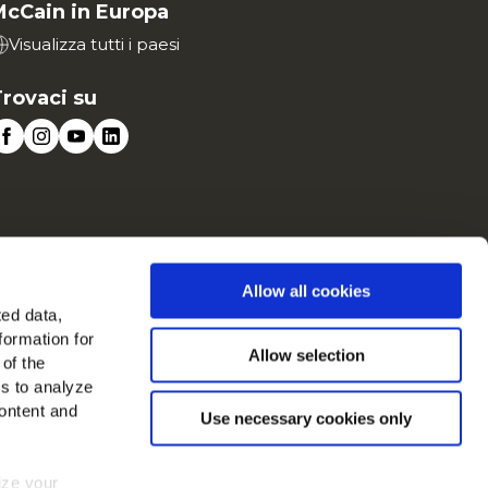
McCain in Europa
Visualizza tutti i paesi
rovaci su
Allow all cookies
te
Cookies
ted data,
formation for
Allow selection
 of the
es to analyze
ontent and
Use necessary cookies only
mize your