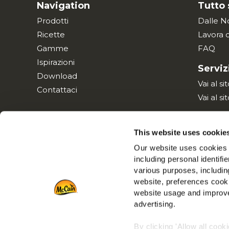
Navigation
Tutto
Prodotti
Dalle N
Ricette
Lavora 
Gamme
FAQ
Ispirazioni
Serviz
Download
Vai al s
Contattaci
Vai al si
This website uses cookie
Informativa
Our website uses cookies a
including personal identifi
various purposes, including
website, preferences cooki
website usage and improve
advertising.
By clicking 'Allow all cook