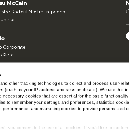
 su McCain
ostre Radici il Nostro Impegno
con noi
T
io
ito Corporate
to Retail
s
 Globale sulla Privacy
Informazioni Legali
Vai al sito Corpora
nd other tracking technologies to collect and process user-rela
ers (such as your IP address and session details). We use this in
©2026 McCain® Foods Limited | All rights reserved
 necessary cookies that are essential for the basic functionality
es to remember your settings and preferences, statistics cooki
 performance, and marketing cookies to provide personalized c
ies', you consent to the use of all cookies. If you'd like to custo