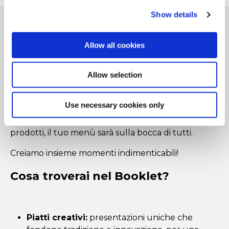
Show details
Allow all cookies
Trasforma il tuo menù per le
Allow selection
grandi occasioni!
Use necessary cookies only
Fai del tuo ristorante la meta preferita per le
prossime feste. Con i nostri esperti e i nostri gustosi
prodotti, il tuo menù sarà sulla bocca di tutti.
Creiamo insieme momenti indimenticabili!
Cosa troverai nel Booklet?
Piatti creativi:
presentazioni uniche che