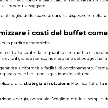
ziati e un equilibrio tra piatti caldi e freddi. Nessuno v
uali prodotti assaggiare.
l meglio dello spazio di cui si ha disposizione nella pro
timizzare i costi del buffet com
si in perdite economiche.
ma di tutto controlla le quantità che metti a disposizio
osì si evita il grande nemico numero uno del budget nella 
arantire uniformità e facilità di porzionamento. Forma
 preparazione e facilitano la gestione del volume.
pplicare una
strategia di rotazione
. Modifica l’offerta i
azione, energia, personale. Scegliere prodotti semplici 