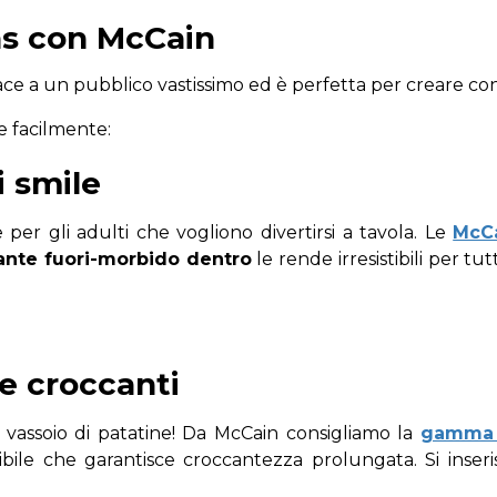
eas con McCain
Piace a un pubblico vastissimo ed è perfetta per creare co
e facilmente:
i smile
 per gli adulti che vogliono divertirsi a tavola. Le
McCa
ante fuori-morbido dentro
le rende irresistibili per t
re croccanti
vassoio di patatine! Da McCain consigliamo la
gamma 
isibile che garantisce croccantezza prolungata. Si inse