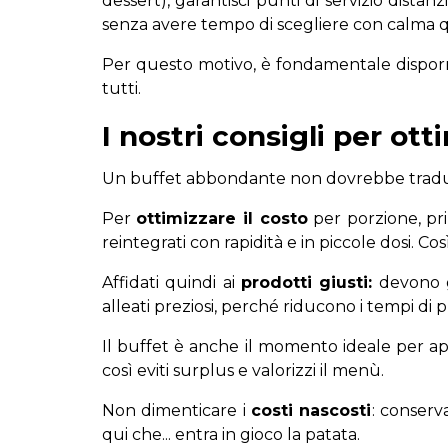
dessert), garantisci punti di servizio distan
senza avere tempo di scegliere con calma q
Per questo motivo, è fondamentale disporre a
tutti.
I nostri consigli per ot
Un buffet abbondante non dovrebbe tradur
Per
ottimizzare il costo
per porzione, pri
reintegrati con rapidità e in piccole dosi. C
Affidati quindi ai
prodotti giusti:
devono g
alleati preziosi, perché riducono i tempi di
Il buffet è anche il momento ideale per a
così eviti surplus e valorizzi il menù.
Non dimenticare i
costi nascosti
: conserv
qui che... entra in gioco la patata.