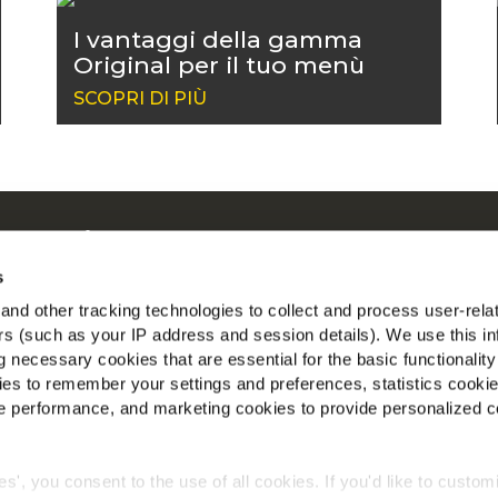
I vantaggi della gamma
Original per il tuo menù
SCOPRI DI PIÙ
 su McCain
ostre Radici il Nostro Impegno
s
con noi
nd other tracking technologies to collect and process user-rela
T
ers (such as your IP address and session details). We use this in
 necessary cookies that are essential for the basic functionality
io
es to remember your settings and preferences, statistics cooki
ito Corporate
 performance, and marketing cookies to provide personalized c
to Retail
ies', you consent to the use of all cookies. If you'd like to custo