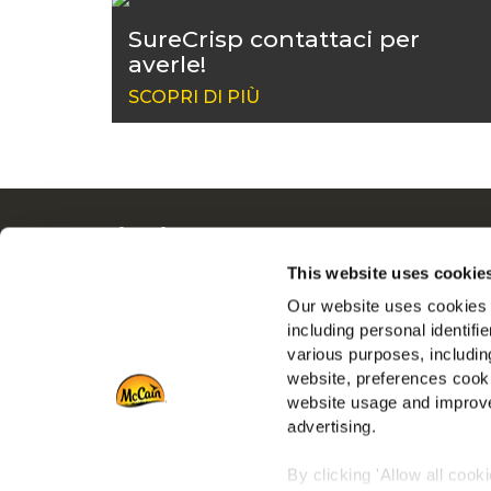
SureCrisp contattaci per
averle!
SCOPRI DI PIÙ
Navigation
Tutto
Prodotti
Dalle N
This website uses cookie
Ricette
Lavora 
Our website uses cookies a
Gamme
FAQ
including personal identifi
various purposes, including
Ispirazioni
Serviz
website, preferences cooki
Download
Vai al s
website usage and improve
Contattaci
advertising.
Vai al si
By clicking 'Allow all cook