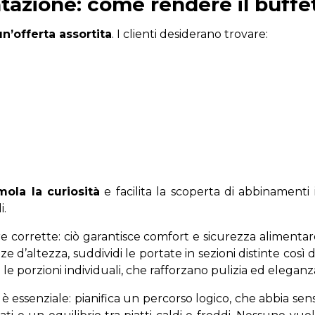
entazione: come rendere il buff
un’offerta assortita
. I clienti desiderano trovare:
mola la curiosità
e facilita la scoperta di abbinamenti
i.
orrette: ciò garantisce comfort e sicurezza alimentar
renze d’altezza, suddividi le portate in sezioni distinte co
le porzioni individuali, che rafforzano pulizia ed eleganz
è essenziale: pianifica un percorso logico, che abbia sens