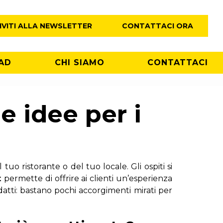
IVITI ALLA NEWSLETTER
CONTATTACI ORA
AD
CHI SIAMO
CONTATTACI
e idee per i
uo ristorante o del tuo locale. Gli ospiti si
t
permette di offrire ai clienti un’esperienza
adatti: bastano pochi accorgimenti mirati per