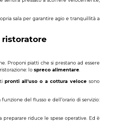
uole sentirsi pressato a scorrere velocemente,
pria sala per garantire agio e tranquillità a
e ristoratore
ne. Proponi piatti che si prestano ad essere
ristorazione: lo
spreco alimentare
.
ti
pronti all’uso o a cottura veloce
sono
n funzione del flusso e dell’orario di servizio:
da preparare riduce le spese operative. Ed è