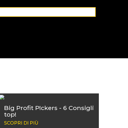
Big Profit P!ckers - 6 Consigli
top!
SCOPRI DI PIÙ