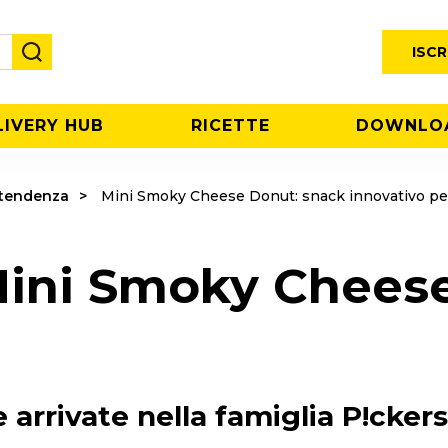
ISCR
LIVERY HUB
RICETTE
DOWNLO
i tendenza
Mini Smoky Cheese Donut: snack innovativo per
Mini Smoky Cheese
arrivate nella famiglia P!ckers: