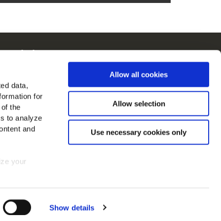
McCain in Europa
Visualizza tutti i paesi
Allow all cookies
ted data,
rovaci su
formation for
Allow selection
 of the
es to analyze
ontent and
Use necessary cookies only
mize your
te
Cookies
 consent at
Show details