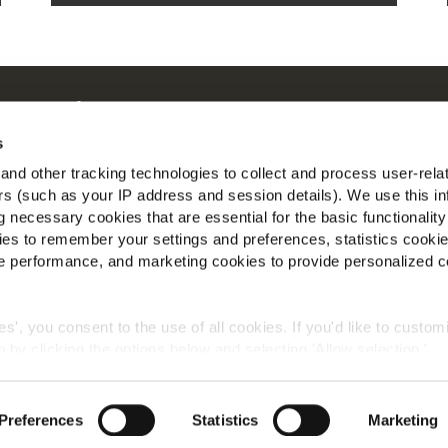
 su McCain
ostre Radici il Nostro Impegno
s
con noi
nd other tracking technologies to collect and process user-rela
T
ers (such as your IP address and session details). We use this in
 necessary cookies that are essential for the basic functionality
io
es to remember your settings and preferences, statistics cooki
ito Corporate
 performance, and marketing cookies to provide personalized c
to Retail
ies', you consent to the use of all cookies. If you'd like to custo
 by clicking the options below and selecting 'Allow selection.'
 Globale sulla Privacy
Informazioni Legali
Vai al sito Corpora
okies, click on "Show details." You can withdraw or modify your
 "Cookies" link in the footer of the page.
©2026 McCain® Foods Limited | All rights reserved
Preferences
Statistics
Marketing