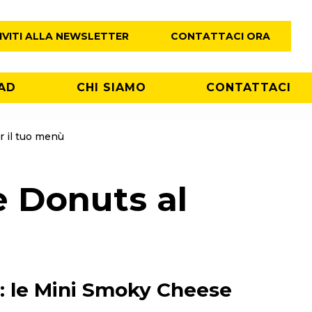
IVITI ALLA NEWSLETTER
CONTATTACI ORA
AD
CHI SIAMO
CONTATTACI
 il tuo menù
 Donuts al
 le
Mini Smoky Cheese