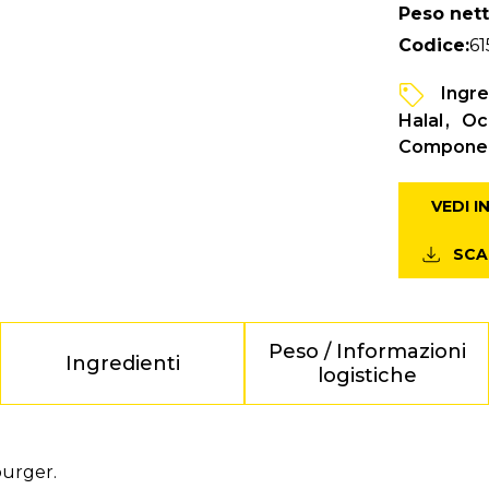
Peso nett
Codice:
61
Ingre
Halal
Occ
Componen
VEDI 
SCA
Peso / Informazioni
Ingredienti
logistiche
burger.