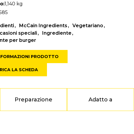
o:
1,140 kg
585
dienti
McCain Ingredients
Vegetariano
asioni speciali
Ingrediente
te per burger
INFORMAZIONI PRODOTTO
RICA LA SCHEDA
Preparazione
Adatto a