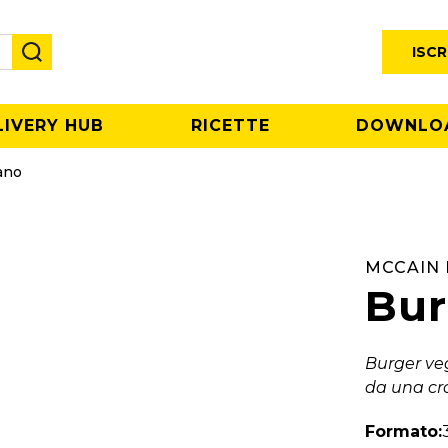
ISCR
LIVERY HUB
RICETTE
DOWNLO
ano
MCCAIN 
Bur
Burger veg
da una cro
Formato: