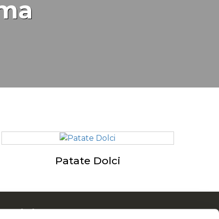
mma
Patate Dolci
McCain in Europa