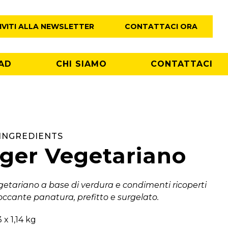
IVITI ALLA NEWSLETTER
CONTATTACI ORA
AD
CHI SIAMO
CONTATTACI
INGREDIENTS
ger Vegetariano
etariano a base di verdura e condimenti ricoperti
ccante panatura, prefitto e surgelato.
3 x 1,14 kg