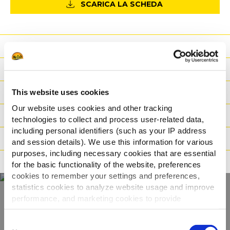
SCARICA LA SCHEDA
Vantaggio
Informazioni Nutrizionali
Ingredienti
This website uses cookies
Our website uses cookies and other tracking
Peso / Informazioni logistiche
technologies to collect and process user-related data,
including personal identifiers (such as your IP address
Preparazione
and session details). We use this information for various
purposes, including necessary cookies that are essential
Adatto a
for the basic functionality of the website, preferences
cookies to remember your settings and preferences,
statistics cookies to analyze website usage and improve
performance, and marketing cookies to provide
Scopri tutta la
personalized content and advertising.
Consent