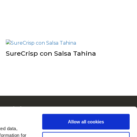
SureCrisp con Salsa Tahina
McCain in Europa
Visualizza tutti i paesi
Allow all cookies
ted data,
rovaci su
formation for