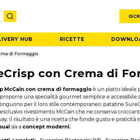
ISCR
LIVERY HUB
RICETTE
DOWNLO
ema di Formaggio
eCrisp con Crema di F
sp
McCain con crema di formaggio
è un piatto ideale p
proporre una specialità gourmet semplice e accessibile 
distinguono per il loro stile contemporaneo: patatine SureC
l’esclusivo rivestimento McCain che ne conserva croccan
ay. Il risultato è una ricetta che fonde gusto e praticità i
sual
sia a
concept moderni.