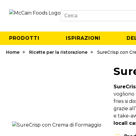
Search
PRODOTTI
ISPIRAZIONI
DE
Home
Ricette per la ristorazione
SureCrisp con Cr
Sur
SureCri
vogliono 
fries si 
grazie al
e take-aw
locali ca