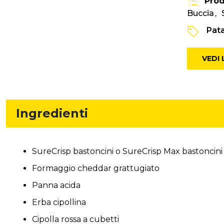
Prod
Buccia
Pat
VEDI
Ingredienti
SureCrisp bastoncini o SureCrisp Max bastoncini
Formaggio cheddar grattugiato
Panna acida
Erba cipollina
Cipolla rossa a cubetti