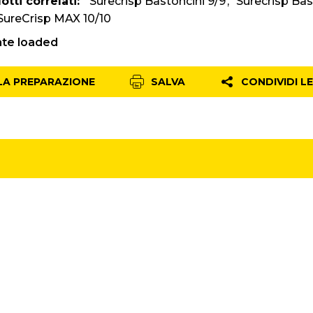
otti correlati:
Surecrisp Bastoncini 9/9
Surecrisp Bas
SureCrisp MAX 10/10
ate loaded
 LA PREPARAZIONE
SALVA
CONDIVIDI L