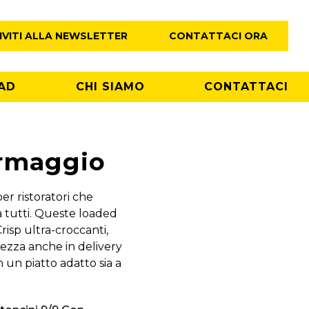
IVITI ALLA NEWSLETTER
CONTATTACI ORA
AD
CHI SIAMO
CONTATTACI
ormaggio
er ristoratori che
a tutti. Queste loaded
risp ultra-croccanti,
tezza anche in delivery
n un piatto adatto sia a