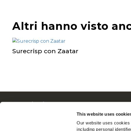
Altri hanno visto an
Surecrisp con Zaatar
Navigation
Tutto
Prodotti
Dalle N
This website uses cookie
Ricette
Lavora 
Our website uses cookies a
Gamme
FAQ
including personal identifi