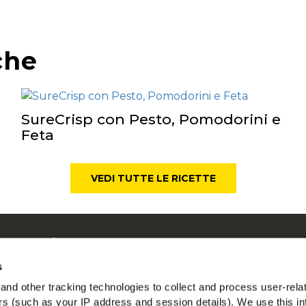
che
SureCrisp con Pesto, Pomodorini e
Feta
VEDI TUTTE LE RICETTE
 su McCain
ostre Radici il Nostro Impegno
s
con noi
nd other tracking technologies to collect and process user-rela
T
ers (such as your IP address and session details). We use this in