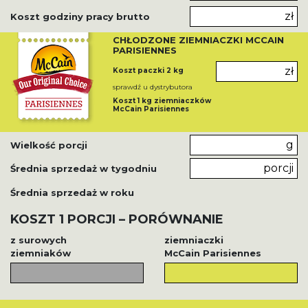
zł
Koszt godziny pracy brutto
CHŁODZONE ZIEMNIACZKI MCCAIN
PARISIENNES
zł
Koszt paczki 2 kg
sprawdź u dystrybutora
Koszt 1 kg ziemniaczków
McCain Parisiennes
g
Wielkość porcji
porcji
Średnia sprzedaż w tygodniu
Średnia sprzedaż w roku
KOSZT 1 PORCJI – PORÓWNANIE
z surowych
ziemniaczki
ziemniaków
McCain Parisiennes