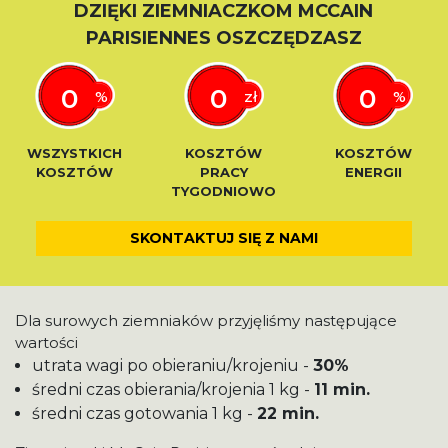
DZIĘKI ZIEMNIACZKOM MCCAIN
PARISIENNES OSZCZĘDZASZ
0
0
0
%
zł
%
WSZYSTKICH
KOSZTÓW
KOSZTÓW
KOSZTÓW
PRACY
ENERGII
TYGODNIOWO
SKONTAKTUJ SIĘ Z NAMI
Dla surowych ziemniaków przyjęliśmy następujące
wartości
utrata wagi po obieraniu/krojeniu -
30%
średni czas obierania/krojenia 1 kg -
11 min.
średni czas gotowania 1 kg -
22 min.