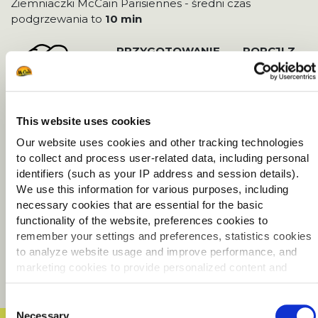
Ziemniaczki McCain Parisiennes - średni czas
podgrzewania to
10 min
PRZYGOTOWANIE
___
PORCJI Z
SUROWYCH ZIEMNIAKÓW W
TYGODNIU
Ziemniaki:
___
kg
tygodniowo
/
___
kg
rocznie
This website uses cookies
Praca:
___
h
tygodniowo
/
___
h
rocznie
Our website uses cookies and other tracking technologies
Koszty zakupu ziemniaków
to collect and process user-related data, including personal
___
zł
tygodniowo
/
___
zł
rocznie
identifiers (such as your IP address and session details).
We use this information for various purposes, including
Koszty pracy brutto
necessary cookies that are essential for the basic
___
zł
tygodniowo
/
___
zł
rocznie
functionality of the website, preferences cookies to
Koszty w przeliczeniu na 1 porcję
remember your settings and preferences, statistics cookies
to analyze website usage and improve performance, and
zakup ziemniaków
___
zł /
pracy
___
zł
marketing cookies to provide personalized content and
KOSZT 1 PORCJI
advertising.
Consent
By clicking 'Allow all cookies', you consent to the use of all
Necessary
Selection