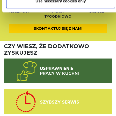
Use necessary cookies only
WSZYSTKICH
KOSZTÓW
KOSZTÓW
KOSZTÓW
PRACY
ENERGII
TYGODNIOWO
SKONTAKTUJ SIĘ Z NAMI
CZY WIESZ, ŻE DODATKOWO
ZYSKUJESZ
USPRAWNIENIE
PRACY W KUCHNI
SZYBSZY SERWIS