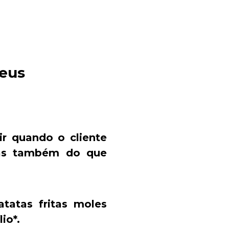
seus
ir quando o cliente
mas também do que
tatas fritas moles
io*.