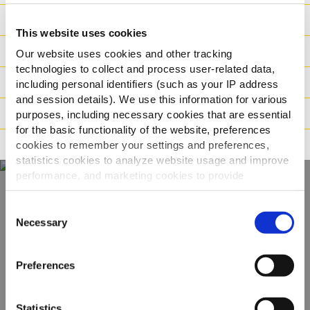
Valores nutricionais
This website uses cookies
Ingredientes
Our website uses cookies and other tracking
technologies to collect and process user-related data,
Dados logisticos
including personal identifiers (such as your IP address
and session details). We use this information for various
Modo de Preparação
purposes, including necessary cookies that are essential
for the basic functionality of the website, preferences
Adequado para
cookies to remember your settings and preferences,
statistics cookies to analyze website usage and improve
performance, and marketing cookies to provide
personalized content and advertising.
Consent
Descubra a nossa
By clicking 'Allow all cookies', you consent to the use of
Necessary
Selection
gama completa
all cookies. If you'd like to customize your preferences,
you can do so by clicking the options below and selecting
Preferences
'Allow selection.'
VER PRODUTOS
To learn more about our cookies, click on "Show details."
Statistics