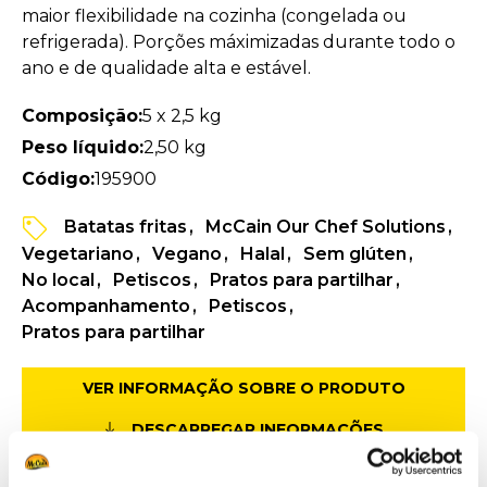
maior flexibilidade na cozinha (congelada ou
refrigerada). Porções máximizadas durante todo o
ano e de qualidade alta e estável.
Composição:
5 x 2,5 kg
Peso líquido:
2,50 kg
Código:
195900
Batatas fritas
McCain Our Chef Solutions
Vegetariano
Vegano
Halal
Sem glúten
No local
Petiscos
Pratos para partilhar
Acompanhamento
Petiscos
Pratos para partilhar
VER INFORMAÇÃO SOBRE O PRODUTO
DESCARREGAR INFORMAÇÕES