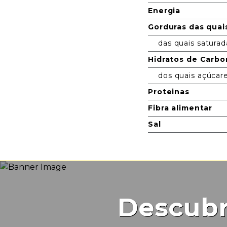
Energia
Gorduras das quai
das quais saturad
Hidratos de Carb
dos quais açúcar
Proteinas
Fibra alimentar
Sal
Descubr