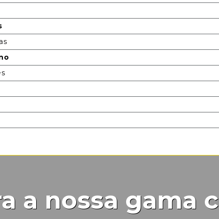
s
as
ono
es
a a nossa gama 