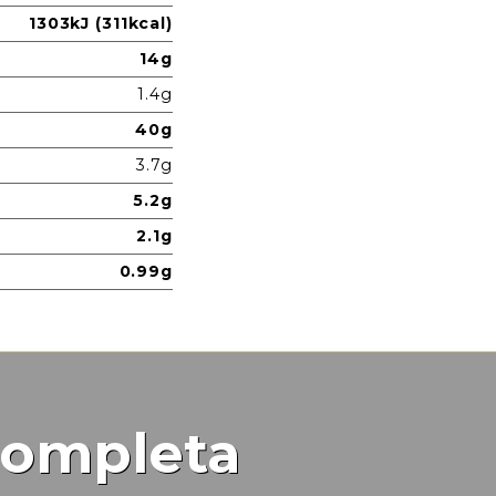
1303kJ (311kcal)
14g
1.4g
40g
3.7g
5.2g
2.1g
0.99g
completa