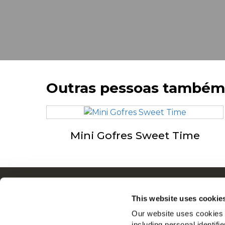
Outras pessoas também
Mini Gofres Sweet Time
Navigation
S
This website uses cookie
Produtos
I
Our website uses cookies a
Receitas
E
including personal identifi