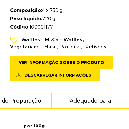
Composição:
4 x 750 g
Peso líquido:
720 g
Código:
1000011771
Waffles
McCain Waffles
Vegetariano
Halal
No local
Petiscos
VER INFORMAÇÃO SOBRE O PRODUTO
DESCARREGAR INFORMAÇÕES
 de Preparação
Adequado para
por 100g