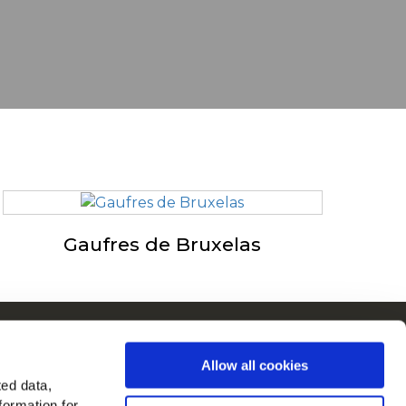
Gaufres de Bruxelas
cCain na Europa
Allow all cookies
Ver todos os países
ted data,
formation for