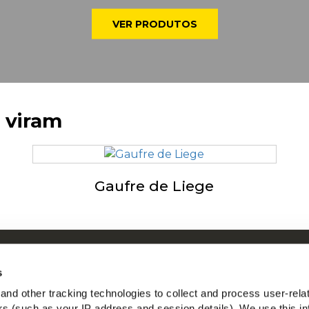
VER PRODUTOS
 viram
Gaufre de Liege
obre a McCain
M
s
nspirados Pelas Nossas Raízes
nd other tracking technologies to collect and process user-rela
mprego
ers (such as your IP address and session details). We use this in