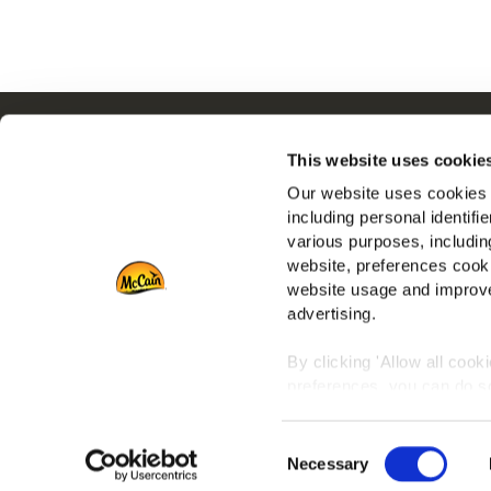
Navigation
S
This website uses cookie
Produtos
I
Our website uses cookies a
Receitas
E
including personal identifi
Marcas
F
various purposes, including
Inspiração
website, preferences cooki
Descarregamentos
website usage and improve
advertising.
Contacto
By clicking 'Allow all cook
preferences, you can do so
To learn more about our co
Consent
any time by clicking on the
Necessary
Selection