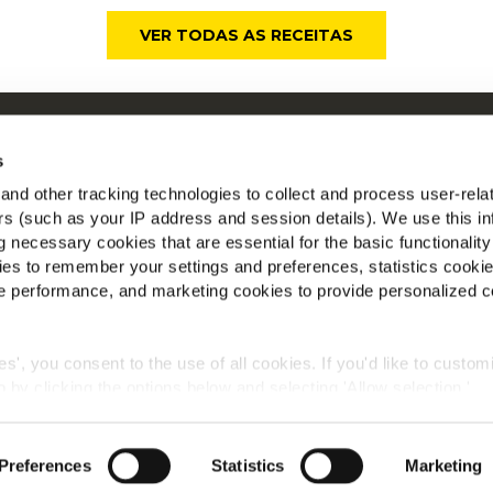
VER TODAS AS RECEITAS
obre a McCain
M
s
nspirados Pelas Nossas Raízes
nd other tracking technologies to collect and process user-rela
mprego
ers (such as your IP address and session details). We use this in
AQ
 necessary cookies that are essential for the basic functionality
es to remember your settings and preferences, statistics cooki
 performance, and marketing cookies to provide personalized c
ies', you consent to the use of all cookies. If you'd like to custo
 by clicking the options below and selecting 'Allow selection.'
Política Global de Privacidade
Informação Legal
Cookies
okies, click on "Show details." You can withdraw or modify your
 "Cookies" link in the footer of the page.
©2026 McCain® Foods Limited | All rights reserved
Preferences
Statistics
Marketing