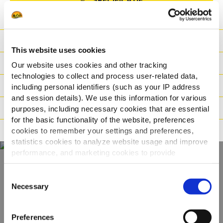
SPECIFICAȚIE
Nutriție
This website uses cookies
Ingrediente
Our website uses cookies and other tracking
technologies to collect and process user-related data,
Greutate/ Logistică
including personal identifiers (such as your IP address
and session details). We use this information for various
Metodă de preparare
purposes, including necessary cookies that are essential
for the basic functionality of the website, preferences
Declarații privind caracteristicile produsului
cookies to remember your settings and preferences,
statistics cookies to analyze website usage and improve
performance, and marketing cookies to provide
personalized content and advertising.
Consent
Descoperiți gama
By clicking 'Allow all cookies', you consent to the use of
Necessary
Selection
noastră completă
all cookies. If you'd like to customize your preferences,
you can do so by clicking the options below and selecting
Preferences
'Allow selection.'