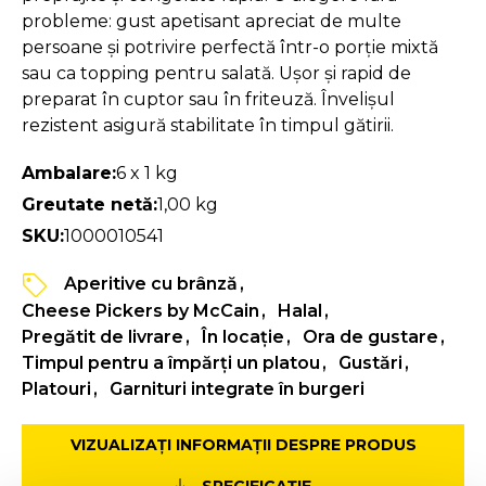
probleme: gust apetisant apreciat de multe
persoane și potrivire perfectă într-o porție mixtă
sau ca topping pentru salată. Ușor și rapid de
preparat în cuptor sau în friteuză. Învelișul
rezistent asigură stabilitate în timpul gătirii.
Ambalare:
6 x 1 kg
Greutate netă:
1,00 kg
SKU:
1000010541
Aperitive cu brânză
Cheese Pickers by McCain
Halal
Pregătit de livrare
În locație
Ora de gustare
Timpul pentru a împărți un platou
Gustări
Platouri
Garnituri integrate în burgeri
VIZUALIZAȚI INFORMAȚII DESPRE PRODUS