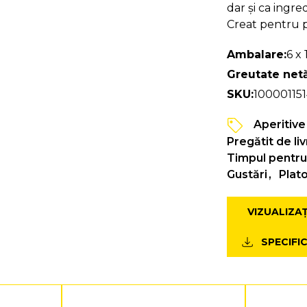
dar și ca ingre
Creat pentru p
Ambalare:
6 x 
Greutate netă
SKU:
10000115
Aperitive
Pregătit de li
Timpul pentru 
Gustări
Plato
VIZUALIZA
SPECIFI