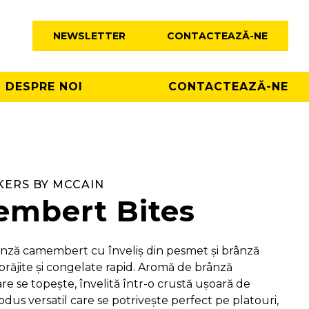
NEWSLETTER
CONTACTEAZĂ-NE
DESPRE NOI
CONTACTEAZĂ-NE
KERS BY MCCAIN
mbert Bites
ânză camembert cu înveliș din pesmet și brânză
prăjite și congelate rapid. Aromă de brânză
e se topește, învelită într-o crustă ușoară de
dus versatil care se potrivește perfect pe platouri,