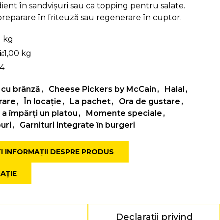
dient în sandvișuri sau ca topping pentru salate.
reparare în friteuză sau regenerare în cuptor.
1 kg
:
1,00 kg
14
 cu brânză
Cheese Pickers by McCain
Halal
vrare
În locație
La pachet
Ora de gustare
a împărți un platou
Momente speciale
uri
Garnituri integrate în burgeri
ȚI INFORMAȚII DESPRE PRODUS
CAȚIE
Declarații privind