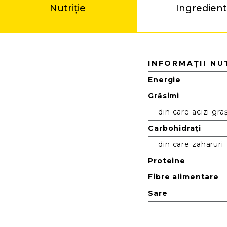
Nutriție
Ingredien
Nutriție
INFORMAȚII NU
Energie
Grăsimi
din care acizi graș
Carbohidrați
din care zaharuri
Proteine
Fibre alimentare
Sare