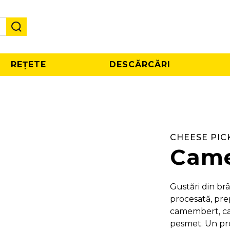
REȚETE
DESCĂRCĂRI
CHEESE PIC
Came
Gustări din br
procesată, pre
camembert, car
pesmet. Un pro