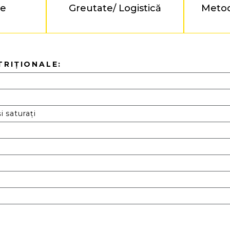
te
Greutate/ Logistică
Metod
TRIȚIONALE:
i saturați