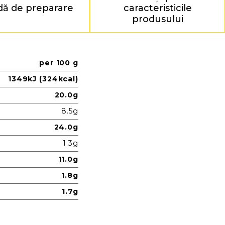
ă de preparare
caracteristicile
produsului
per 100 g
1349kJ (324kcal)
20.0g
8.5g
24.0g
1.3g
11.0g
1.8g
1.7g