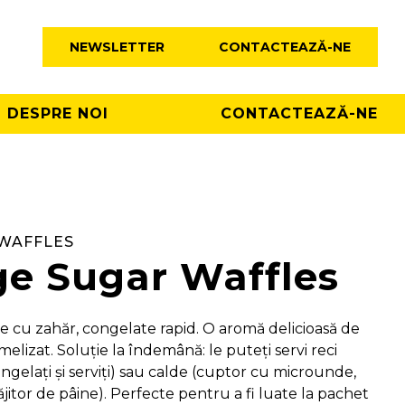
NEWSLETTER
CONTACTEAZĂ-NE
DESPRE NOI
CONTACTEAZĂ-NE
WAFFLES
ge Sugar Waffles
e cu zahăr, congelate rapid. O aromă delicioasă de
elizat. Soluție la îndemână: le puteți servi reci
ngelați și serviți) sau calde (cuptor cu microunde,
jitor de pâine). Perfecte pentru a fi luate la pachet