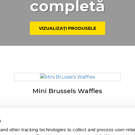
completă
VIZUALIZAȚI PRODUSELE
Mini Brussels Waffles
s
spre McCain
McCai
nd other tracking technologies to collect and process user-rela
ven by Our Roots
Vede