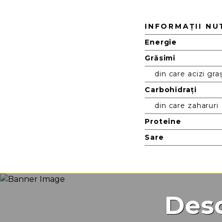
Nutriție
INFORMAȚII NU
Energie
Grăsimi
din care acizi graș
Carbohidrați
din care zaharuri
Proteine
Sare
Desc