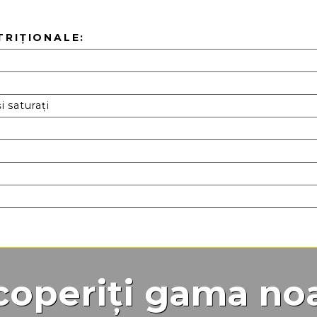
TRIȚIONALE:
i saturați
operiți gama no