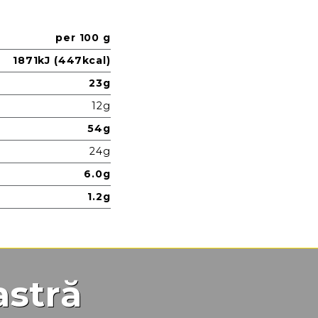
per 100 g
1871kJ (447kcal)
23g
12g
54g
24g
6.0g
1.2g
astră