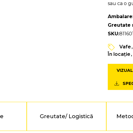
sau ca o g
Ambalare
Greutate 
SKU:
81160
Vafe
În locație
VIZUAL
SPEC
te
Greutate/ Logistică
Metod