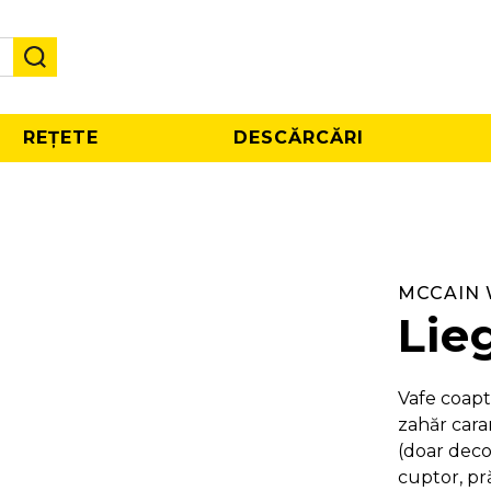
REȚETE
DESCĂRCĂRI
MCCAIN 
Lie
Vafe coapt
zahăr caram
(doar deco
cuptor, pră