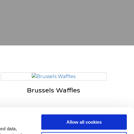
Brussels Waffles
n în Europa
Allow all cookies
ted data,
ți toate țările