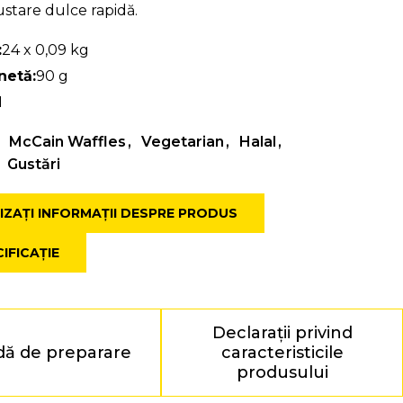
ustare dulce rapidă.
:
24 x 0,09 kg
netă:
90 g
1
McCain Waffles
Vegetarian
Halal
Gustări
IZAȚI INFORMAȚII DESPRE PRODUS
IFICAȚIE
Declarații privind
ă de preparare
caracteristicile
produsului