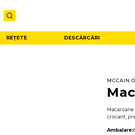
REȚETE
DESCĂRCĂRI
MCCAIN 
Mac
Macaroane 
crocant, pre
Ambalare: