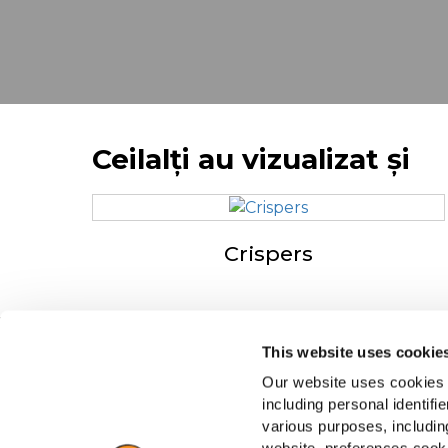
Ceilalți au vizualizat și
Crispers
This website uses cookie
Navigare
De
Our website uses cookies a
Produse
Dri
including personal identifi
Rețete
Lo
various purposes, including
Mărci
Înt