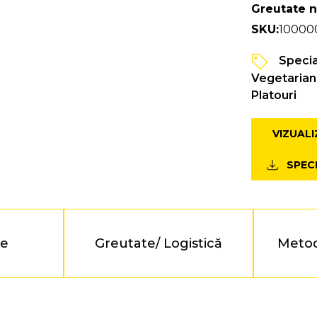
Greutate n
SKU:
10000
Special
Vegetarian
Platouri
VIZUALI
SPECI
te
Greutate/ Logistică
Metod