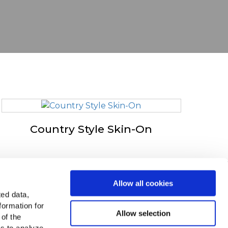
Country Style Skin-On
n în Europa
Allow all cookies
ted data,
ți toate țările
formation for
Allow selection
 of the
siți pe