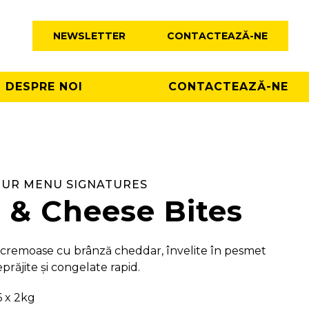
NEWSLETTER
CONTACTEAZĂ-NE
DESPRE NOI
CONTACTEAZĂ-NE
OUR MENU SIGNATURES
 & Cheese Bites
cremoase cu brânză cheddar, învelite în pesmet
prăjite și congelate rapid.
6 x 2kg