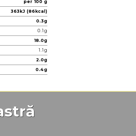
per 100 g
363kJ (86kcal)
0.3g
0.1g
18.0g
1.1g
2.0g
0.4g
astră