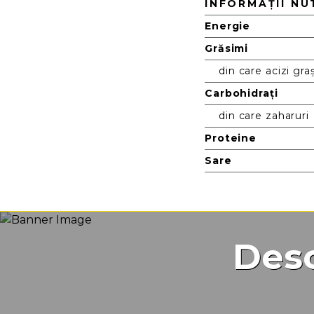
Nutriție
INFORMAȚII NU
Energie
Grăsimi
din care acizi graș
Carbohidrați
din care zaharuri
Proteine
Sare
Desc