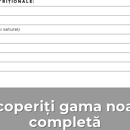
TRIȚIONALE:
i saturați
operiți gama no
completă