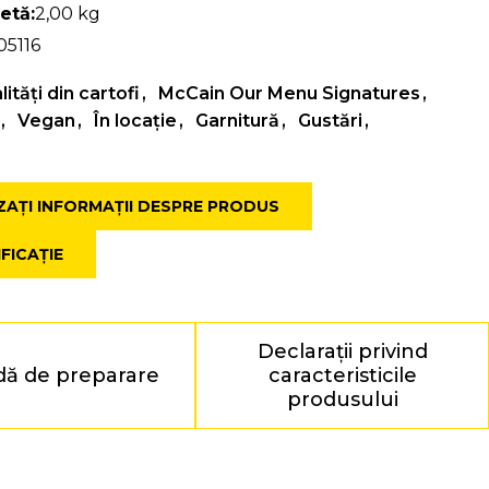
etă:
2,00 kg
05116
ități din cartofi
McCain Our Menu Signatures
Vegan
În locație
Garnitură
Gustări
ZAȚI INFORMAȚII DESPRE PRODUS
FICAȚIE
Declarații privind
ă de preparare
caracteristicile
produsului