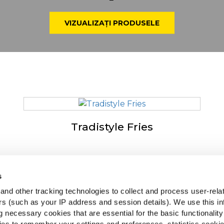
VIZUALIZAȚI PRODUSELE
Tradistyle Fries
s
spre McCain
McCai
nd other tracking technologies to collect and process user-rela
ven by Our Roots
Vede
ers (such as your IP address and session details). We use this in
curi de muncă
 necessary cookies that are essential for the basic functionality
Ne gă
rebări frecvente