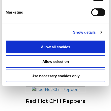
Ceilalți au vizualizat și
clicking on the "Cookies" link in the footer of the page.
Marketing
For additional information, you can view our
Global
Privacy Policy
and
Cookie Policy
.
Cheddar Cheese Jalapeños
Show details
Peppers
Allow all cookies
Allow selection
Cream Cheese Jalapeños
Peppers
Use necessary cookies only
Red Hot Chili Peppers