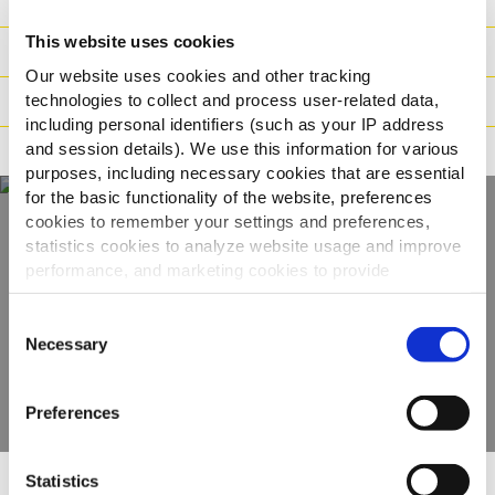
Nutriție
This website uses cookies
Ingrediente
Our website uses cookies and other tracking
technologies to collect and process user-related data,
Greutate/ Logistică
including personal identifiers (such as your IP address
and session details). We use this information for various
Metodă de preparare
purposes, including necessary cookies that are essential
for the basic functionality of the website, preferences
cookies to remember your settings and preferences,
statistics cookies to analyze website usage and improve
Descoperiți gama
performance, and marketing cookies to provide
noastră completă
personalized content and advertising.
Consent
By clicking 'Allow all cookies', you consent to the use of
Necessary
Selection
VIZUALIZAȚI PRODUSELE
all cookies. If you'd like to customize your preferences,
you can do so by clicking the options below and selecting
Preferences
'Allow selection.'
To learn more about our cookies, click on "Show details."
Statistics
You can withdraw or modify your consent at any time by