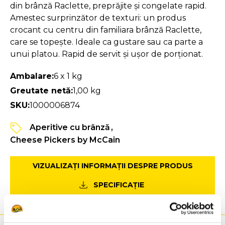
din brânză Raclette, preprăjite și congelate rapid.
Amestec surprinzător de texturi: un produs
crocant cu centru din familiara brânză Raclette,
care se topește. Ideale ca gustare sau ca parte a
unui platou. Rapid de servit și ușor de porționat.
Ambalare:
6 x 1 kg
Greutate netă:
1,00 kg
SKU:
1000006874
Aperitive cu brânză
Cheese Pickers by McCain
VIZUALIZAȚI INFORMAȚII DESPRE PRODUS
SPECIFICAȚIE