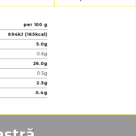
per 100 g
694kJ (165kcal)
5.0g
0.6g
26.0g
0.5g
2.5g
0.4g
astră