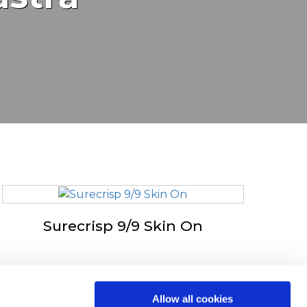
Surecrisp 9/9 Skin On
n în Europa
Allow all cookies