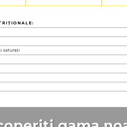
TRIȚIONALE:
i saturați
operiți gama no