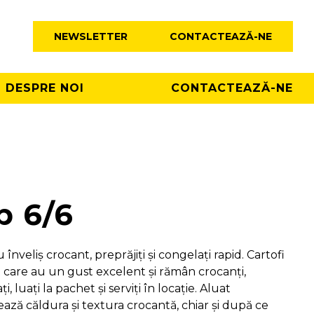
NEWSLETTER
CONTACTEAZĂ-NE
DESPRE NOI
CONTACTEAZĂ-NE
p 6/6
u înveliș crocant, preprăjiți și congelați rapid. Cartofi
t care au un gust excelent și rămân crocanți,
i, luați la pachet și serviți în locație. Aluat
ează căldura și textura crocantă, chiar și după ce