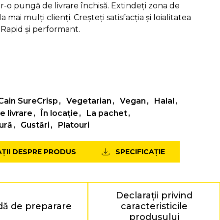
r-o pungă de livrare închisă. Extindeți zona de
 mai mulți clienți. Creșteți satisfacția și loialitatea
t. Rapid și performant.
ain SureCrisp
Vegetarian
Vegan
Halal
e livrare
În locație
La pachet
ură
Gustări
Platouri
AȚII DESPRE PRODUS
SPECIFICAȚIE
Declarații privind
ă de preparare
caracteristicile
produsului