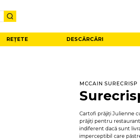
REȚETE
DESCĂRCĂRI
MCCAIN SURECRISP
Surecris
Cartofi prăjiți Julienne c
prăjiți pentru restauran
indiferent dacă sunt livraț
imperceptibil care păstr