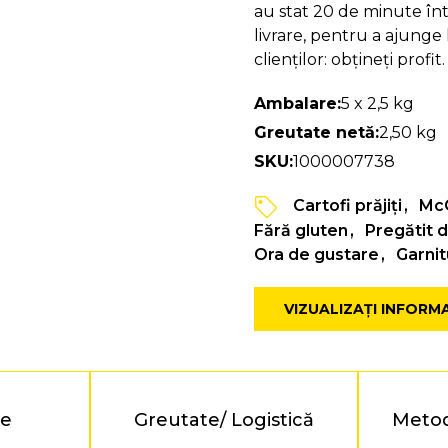
au stat 20 de minute înt
livrare, pentru a ajunge la
clienților: obțineți profi
Ambalare:
5 x 2,5 kg
Greutate netă:
2,50 kg
SKU:
1000007738
Cartofi prăjiți
McC
Fără gluten
Pregătit d
Ora de gustare
Garnit
VIZUALIZAȚI INFORM
te
Greutate/ Logistică
Metod