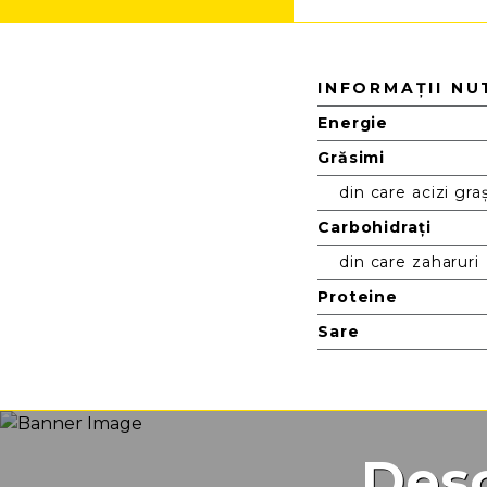
Nutriție
INFORMAȚII NU
Energie
Grăsimi
din care acizi graș
Carbohidrați
din care zaharuri
Proteine
Sare
Desc