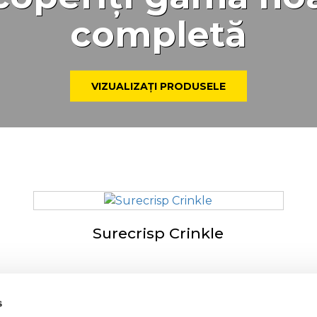
completă
VIZUALIZAȚI PRODUSELE
Surecrisp Crinkle
s
spre McCain
McCai