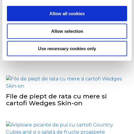
Allow all cookies
Ceilalți au vizualizat
și
Allow selection
Use necessary cookies only
Caserolă cu midii și Mini Potatoes
File de piept de rata cu mere si
cartofi Wedges Skin-on