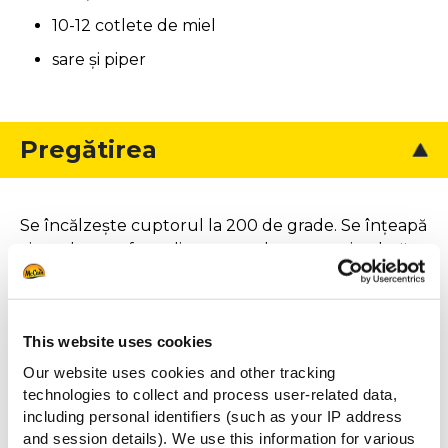
10-12 cotlete de miel
sare și piper
Pregătirea
Se încălzește cuptorul la 200 de grade. Se înțeapă
vinetele cu o furculiţa, se pun la cuptor și se lasă
aproximativ 30 de minute, până devin moi. Se lasă
să se răcească, apoi se taie și se scoate mijlocul. Se
decongelează aluatul. Se amestecă vinetele cu
This website uses cookies
ras-el-hanout. Aluatul se întinde pe tava de tartă și
cu lingura se pune umplutura de vinete. Brânza
Our website uses cookies and other tracking
de capra se presară deasupra. Se pune tarta la
technologies to collect and process user-related data,
including personal identifiers (such as your IP address
cuptor și se coace aproximativ cincisprezece
and session details). We use this information for various
minute până când se rumeneşte. Nu aveți cutii