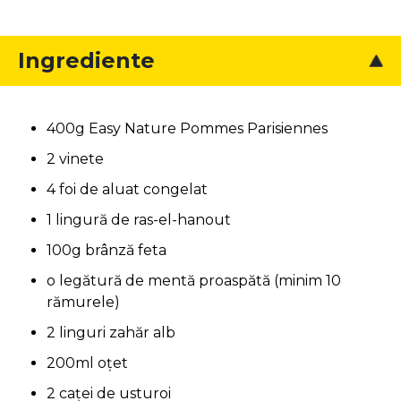
Ingrediente
400g Easy Nature Pommes Parisiennes
2 vinete
4 foi de aluat congelat
1 lingură de ras-el-hanout
100g brânză feta
o legătură de mentă proaspătă (minim 10
rămurele)
2 linguri zahăr alb
200ml oțet
2 caţei de usturoi