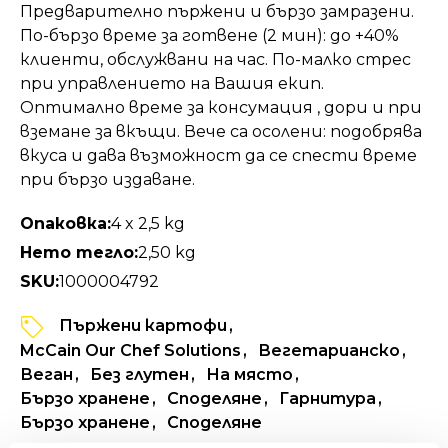
Предварително пържени и бързо замразени.
По-бързо време за готвене (2 мин): до +40%
клиенти, обслужвани на час. По-малко стрес
при управлението на Вашия екип.
Оптимално време за консумация , дори и при
вземане за вкъщи. Вече са осолени: подобрява
вкуса и дава възможност да се спести време
при бързо издаване.
Опаковка:
4 x 2,5 kg
Нето тегло:
2,50 kg
SKU:
1000004792
Пържени картофи
McCain Our Chef Solutions
Вегетарианско
Веган
Без глутен
На място
Бързо хранене
Споделяне
Гарнитура
Бързо хранене
Споделяне