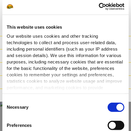
ВИЖТЕ ИНФОРМАЦИЯ ЗА ПРОДУКТА
СПЕЦИФИКАЦИЯ
This website uses cookies
Our website uses cookies and other tracking
Хранителна Стойност
technologies to collect and process user-related data,
including personal identifiers (such as your IP address
and session details). We use this information for various
Съставки
purposes, including necessary cookies that are essential
for the basic functionality of the website, preferences
Тегло/ логистика
cookies to remember your settings and preferences,
statistics cookies to analyze website usage and improve
Начин на приготвяне
performance, and marketing cookies to provide
personalized content and advertising.
Характеристики
Consent
By clicking 'Allow all cookies', you consent to the use of
Necessary
Selection
all cookies. If you'd like to customize your preferences,
you can do so by clicking the options below and selecting
Открийте нашата
Preferences
'Allow selection.'