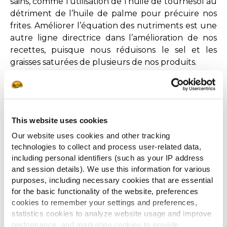
sains, comme l’utilisation de l’huile de tournesol au
détriment de l’huile de palme pour précuire nos
frites. Améliorer l’équation des nutriments est une
autre ligne directrice dans l’amélioration de nos
recettes, puisque nous réduisons le sel et les
graisses saturées de plusieurs de nos produits.
Un fournisseur de surgelé
qui privilégie le service
client
This website uses cookies
Our website uses cookies and other tracking
Choisir McCain comme
fournisseur de surgelés
technologies to collect and process user-related data,
pour la restauration
, c’est s’entourer d’un
including personal identifiers (such as your IP address
partenaire fiable qui privilégie le service client.
and session details). We use this information for various
Pour choisir la solution la plus adaptée à votre
purposes, including necessary cookies that are essential
restaurant grâce à des conseils personnalisés, être
for the basic functionality of the website, preferences
conseillé selon l’évolution de vos besoins et
cookies to remember your settings and preferences,
bénéficier d’un suivi par un interlocuteur
statistics cookies to analyze website usage and improve
privilégié, faites confiance à notre expérience.
performance, and marketing cookies to provide