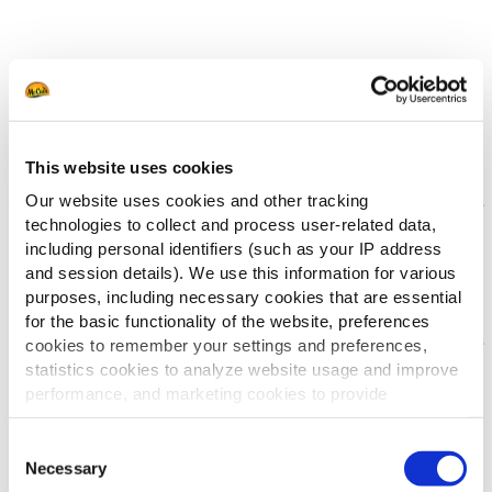
This website uses cookies
Our website uses cookies and other tracking
technologies to collect and process user-related data,
including personal identifiers (such as your IP address
and session details). We use this information for various
purposes, including necessary cookies that are essential
for the basic functionality of the website, preferences
cookies to remember your settings and preferences,
statistics cookies to analyze website usage and improve
Mac & Cheese
performance, and marketing cookies to provide
Panko Onion Rings
personalized content and advertising.
Consent
By clicking 'Allow all cookies', you consent to the use of
Necessary
Selection
all cookies. If you'd like to customize your preferences,