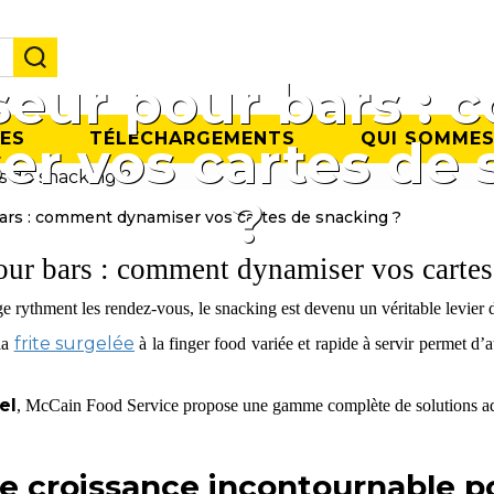
seur pour bars :
ES
TÉLÉCHARGEMENTS
QUI SOMMES
er vos cartes de 
?
ars : comment dynamiser vos cartes de snacking ?
our bars : comment dynamiser vos cartes
e rythment les rendez-vous, le snacking est devenu un véritable levier d
frite surgelée
la
à la finger food variée et rapide à servir permet d’
el
, McCain Food Service propose une gamme complète de solutions ad
de croissance incontournable p