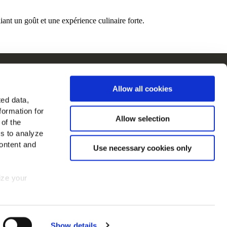
ant un goût et une expérience culinaire forte.
Cain en Europe
Allow all cookies
Voir tous les pays
ted data,
formation for
ouvez-nous sur
Allow selection
 of the
es to analyze
ontent and
Use necessary cookies only
mize your
 consent at
Show details