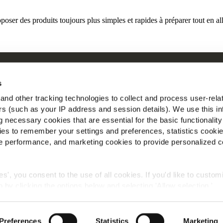
r des produits toujours plus simples et rapides à préparer tout en alli
ui sommes-nous
Mc
s
os racines nous engagent
nd other tracking technologies to collect and process user-rela
space Agriculteurs
ers (such as your IP address and session details). We use this in
Tr
ecrutement
 necessary cookies that are essential for the basic functionality
ews
es to remember your settings and preferences, statistics cooki
AQ
 performance, and marketing cookies to provide personalized c
ies', you consent to the use of all cookies. If you'd like to custo
 by clicking the options below and selecting 'Allow selection.'
Politique de confidentialité
Conditions générales
Cookies
okies, click on "Show details." You can withdraw or modify your
 "Cookies" link in the footer of the page.
©2026 McCain® Foods Limited | All rights reserved
Preferences
Statistics
Marketing