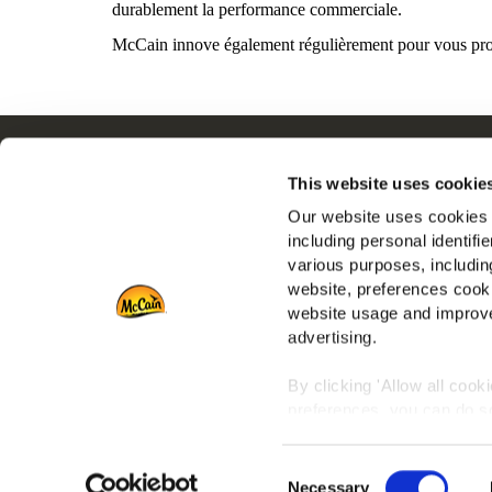
durablement la performance commerciale.​
McCain innove également régulièrement pour vous propose
Navigation
Q
This website uses cookie
Produits
N
Our website uses cookies a
Recettes
E
including personal identifi
Marques
R
various purposes, including
Inspiration
N
website, preferences cooki
Téléchargements
F
website usage and improve
advertising.
Nous contacter
By clicking 'Allow all cook
preferences, you can do so
To learn more about our co
Consent
any time by clicking on the
Necessary