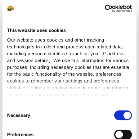
Les solutions pratiques
proposées par un
fournisseur restauration
This website uses cookies
Our website uses cookies and other tracking
scolaire
technologies to collect and process user-related data,
including personal identifiers (such as your IP address
Des repas prêts à servir
and session details). We use this information for various
purposes, including necessary cookies that are essential
for the basic functionality of the website, preferences
Les fournisseurs de repas cantine scolaire modernes
proposent
cookies to remember your settings and preferences,
de plus en plus de produits prêts à l’emploi, limitant les
statistics cookies to analyze website usage and improve
manipulations et simplifiant la préparation.
performance, and marketing cookies to provide
Ces solutions permettent de gagner du temps tout en garantissant
personalized content and advertising.
régularité et hygiène.
Consent
By clicking 'Allow all cookies', you consent to the use of
Necessary
Selection
Chez McCain, de nombreux produits surgelés se préparent
all cookies. If you'd like to customize your preferences,
carte de
rapidement et s’intègrent facilement à tous types de
you can do so by clicking the options below and selecting
menus de restaurant
, du plat principal à
Preferences
'Allow selection.'