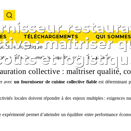
rnisseur restaura
ES
TÉLÉCHARGEMENTS
QUI SOMMES
tive : maîtriser q
coûts et logistiqu
tion collective : maîtriser qualité, coûts et logistique
auration collective : maîtriser qualité, co
rer avec
un fournisseur de cuisine collective fiable
est déterminant po
ectivités locales doivent répondre à des enjeux multiples : exigences nut
ve expérimenté permet d’atteindre un équilibre entre performance économ