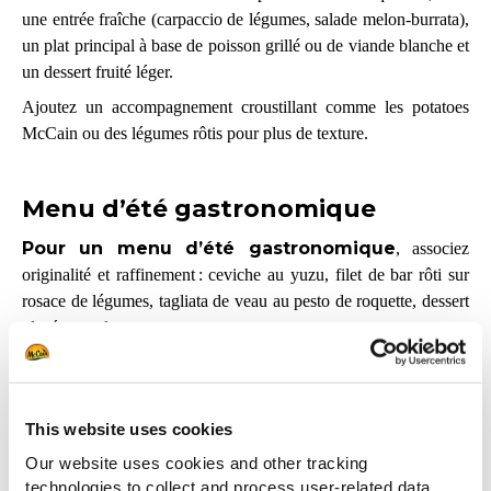
une entrée fraîche (carpaccio de légumes, salade melon-burrata),
un plat principal à base de poisson grillé ou de viande blanche et
un dessert fruité léger.
Ajoutez un accompagnement croustillant comme les potatoes
McCain ou des légumes rôtis pour plus de texture.
Menu d’été gastronomique
Pour un menu d’été gastronomique
, associez
originalité et raffinement : ceviche au yuzu, filet de bar rôti sur
rosace de légumes, tagliata de veau au pesto de roquette, dessert
glacé au melon…
Valorisez les associations acidulées et croquantes pour suivre les
tendances culinaires tout en maîtrisant vos coûts.​
This website uses cookies
Menu de l’été pour brasserie ou
Our website uses cookies and other tracking
technologies to collect and process user-related data,