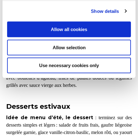
bowl végétarien, taboulé radis-abricot-tomates ou velouté glacé.
Show details
Ajoutez une touche de croquant avec des mini bouchées
McCain ou des croûtons maison pour la texture.
Allow all cookies
Plats principaux
Allow selection
Idée de menu d’été, le plat
: Misez sur les classiques
revisités : steak de thon grillé, filet de poulet rôti au citron,
Use necessary cookies only
polenta croustillante, rolls de homard, bowls méditerranéens
avec boulettes d’agneau, frites de patates douces ou légumes
grillés avec sauce vierge aux herbes.​
Desserts estivaux
Idée de menu d’été, le dessert
: terminez sur des
desserts simples et légers : salade de fruits frais, gaufre liégeoise
surgelée garnie, glace vanille-citron-basilic, melon rôti, ou yaourt