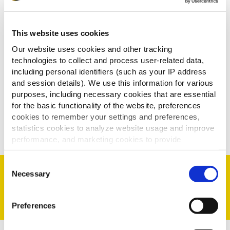
Les consommateurs recherchent des moments de
convivialité quand ils vont au restaurant.
This website uses cookies
Venez découvrir le jeudi 14
Our website uses cookies and other tracking
technologies to collect and process user-related data,
mars à 15h30 sur notre
including personal identifiers (such as your IP address
stand C35 comment animer
and session details). We use this information for various
votre restaurant autour des
purposes, including necessary cookies that are essential
for the basic functionality of the website, preferences
événements sportifs.
cookies to remember your settings and preferences,
statistics cookies to analyze website usage and improve
performance, and marketing cookies to provide
personalized content and advertising.
Consent
N°4 PROPOSEZ DES
By clicking 'Allow all cookies', you consent to the use of
Necessary
Selection
all cookies. If you'd like to customize your preferences,
NOUVEAUTÉS
you can do so by clicking the options below and selecting
Preferences
'Allow selection.'
To learn more about our cookies, click on "Show details."