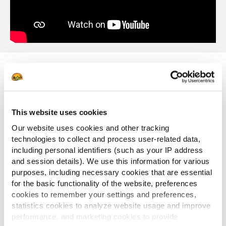
TOP VENTES
This website uses cookies
Fry’n Dip
Our website uses cookies and other tracking
technologies to collect and process user-related data,
including personal identifiers (such as your IP address
and session details). We use this information for various
purposes, including necessary cookies that are essential
Crispers
for the basic functionality of the website, preferences
cookies to remember your settings and preferences,
statistics cookies to analyze website usage and improve
performance, and marketing cookies to provide